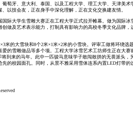
萄牙、意大利、泰国、以及工程大学、理工大学、天津美术学
媒、以技会友，正在身手中深化理解，正在文化交换建友情。
八届国际大学生雪雕大赛正在工程大学正式拉开帷幕。做为国际冰
雕创做及艺术表示能力，打制具有影响力的高校冬季文化品牌，
×3米的大雪块和8个2米×1米×2米的小雪块。评审工做将环绕
喜爱的雪雕做品等多个项。工程大学冰雪艺术工坊师生正在大赛前
应即将到来的马年。此中一匹骏马意味学子敢闯敢拼的无畏派头，
抢先的校园面孔。同时，从景不雅采用雪体连系内置LED灯带的
served