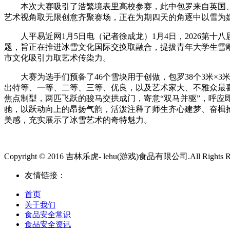
本次大赛吸引了浩繁境表里高校参赛，此中包罗来自英国、葡
艺术视角取无限创意齐聚赛场，正在为期四天的角逐中以雪为
人平易近网1月5日电（记者徐成龙）1月4日，2026第十
题，旨正在推进冰雪文化国际交换取融合，提拔青年大学生雪
市文化吸引力取艺术传染力。
大赛为选手们预备了46个雪块用于创做，包罗38个3米×3米
出特等、一等、二等、三等、优良，以及艺术家大、不雅众最
焦点制型，两匹飞跃的骏马交拱成门，寄意“双马并驱”，呼
驰，以跃动向上的昂扬气韵，活泼注释了师生齐心建梦、奋楫
美感，充实展示了冰雪艺术的奇特魅力。
Copyright © 2016 吉林乐虎- lehu(游戏)食品有限公司.All Rights Re
友情链接：
首页
关于我们
食品安全常识
食品安全资讯