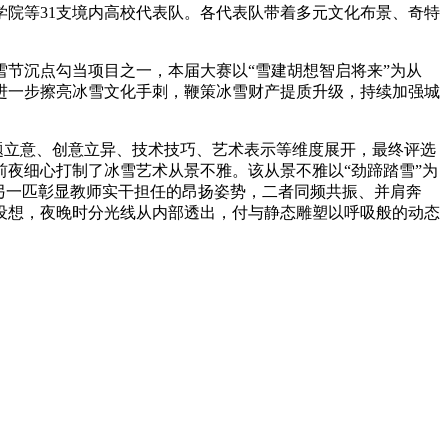
院等31支境内高校代表队。各代表队带着多元文化布景、奇特
雪节沉点勾当项目之一，本届大赛以“雪建胡想智启将来”为从
进一步擦亮冰雪文化手刺，鞭策冰雪财产提质升级，持续加强城
选题立意、创意立异、技术技巧、艺术表示等维度展开，最终评选
夜细心打制了冰雪艺术从景不雅。该从景不雅以“劲蹄踏雪”为
另一匹彰显教师实干担任的昂扬姿势，二者同频共振、并肩奔
设想，夜晚时分光线从内部透出，付与静态雕塑以呼吸般的动态