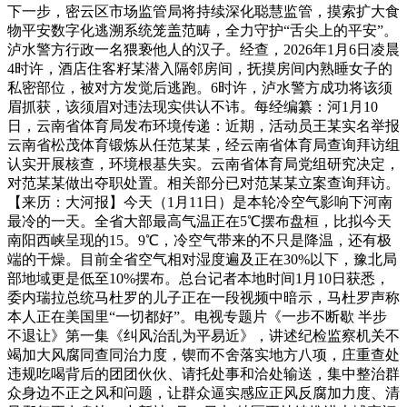
下一步，密云区市场监管局将持续深化聪慧监管，摸索扩大食
物平安数字化逃溯系统笼盖范畴，全力守护“舌尖上的平安”。
泸水警方行政一名猥亵他人的汉子。经查，2026年1月6日凌晨
4时许，酒店住客籽某潜入隔邻房间，抚摸房间内熟睡女子的
私密部位，被对方发觉后逃跑。6时许，泸水警方成功将该须
眉抓获，该须眉对违法现实供认不讳。每经编纂：河1月10
日，云南省体育局发布环境传递：近期，活动员王某实名举报
云南省松茂体育锻炼从任范某某，经云南省体育局查询拜访组
认实开展核查，环境根基失实。云南省体育局党组研究决定，
对范某某做出夺职处置。相关部分已对范某某立案查询拜访。
【来历：大河报】今天（1月11日）是本轮冷空气影响下河南
最冷的一天。全省大部最高气温正在5℃摆布盘桓，比拟今天
南阳西峡呈现的15。9℃，冷空气带来的不只是降温，还有极
端的干燥。目前全省空气相对湿度遍及正在30%以下，豫北局
部地域更是低至10%摆布。总台记者本地时间1月10日获悉，
委内瑞拉总统马杜罗的儿子正在一段视频中暗示，马杜罗声称
本人正在美国里“一切都好”。电视专题片《一步不断歇 半步
不退让》第一集《纠风治乱为平易近》，讲述纪检监察机关不
竭加大风腐同查同治力度，锲而不舍落实地方八项，庄重查处
违规吃喝背后的团团伙伙、请托处事和洽处输送，集中整治群
众身边不正之风和问题，让群众逼实感应正风反腐加力度、清