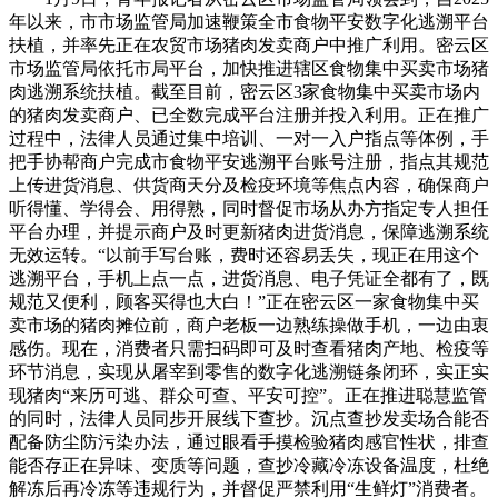
年以来，市市场监管局加速鞭策全市食物平安数字化逃溯平台
扶植，并率先正在农贸市场猪肉发卖商户中推广利用。密云区
市场监管局依托市局平台，加快推进辖区食物集中买卖市场猪
肉逃溯系统扶植。截至目前，密云区3家食物集中买卖市场内
的猪肉发卖商户、已全数完成平台注册并投入利用。正在推广
过程中，法律人员通过集中培训、一对一入户指点等体例，手
把手协帮商户完成市食物平安逃溯平台账号注册，指点其规范
上传进货消息、供货商天分及检疫环境等焦点内容，确保商户
听得懂、学得会、用得熟，同时督促市场从办方指定专人担任
平台办理，并提示商户及时更新猪肉进货消息，保障逃溯系统
无效运转。“以前手写台账，费时还容易丢失，现正在用这个
逃溯平台，手机上点一点，进货消息、电子凭证全都有了，既
规范又便利，顾客买得也大白！”正在密云区一家食物集中买
卖市场的猪肉摊位前，商户老板一边熟练操做手机，一边由衷
感伤。现在，消费者只需扫码即可及时查看猪肉产地、检疫等
环节消息，实现从屠宰到零售的数字化逃溯链条闭环，实正实
现猪肉“来历可逃、群众可查、平安可控”。正在推进聪慧监管
的同时，法律人员同步开展线下查抄。沉点查抄发卖场合能否
配备防尘防污染办法，通过眼看手摸检验猪肉感官性状，排查
能否存正在异味、变质等问题，查抄冷藏冷冻设备温度，杜绝
解冻后再冷冻等违规行为，并督促严禁利用“生鲜灯”消费者。