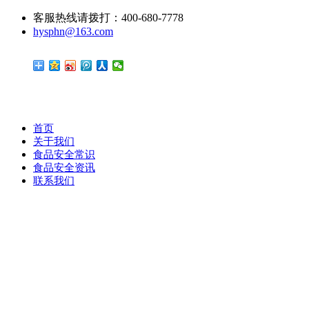
客服热线请拨打：400-680-7778
hysphn@163.com
首页
关于我们
食品安全常识
食品安全资讯
联系我们