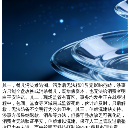
其一，餐具污染难逃溯。污染后无法精准界定影响范畴，涉事
方只能全盘改换或消杀餐具，既华侈资本，也无法给消费者明
白平安许诺。其二，现场监管有盲区。事务均发生正在就餐过
程中，包间、堂食等区域易成监管死角，伙计难及时，只后解
救，无法防备不文明行为公共卫生。其三，信赖沉建缺支持。
涉事方虽采纳退款、消杀等办法，但保守整改缺乏可视化链，
消费者无法验证平安，信赖难以沉建。保守人工监管取过后整
改已力有未逮。而由铨顺宏科技打制的RFID餐具办理方案，