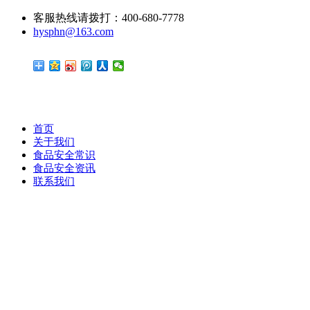
客服热线请拨打：400-680-7778
hysphn@163.com
首页
关于我们
食品安全常识
食品安全资讯
联系我们