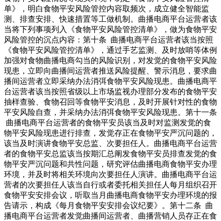
单》，明白食物平安风险管控内容取频次，成立健全智能监
测、排查安排、快速措置等工做机制。曲播电商平台运营者该
当将下列事项列入《食物平安风险管控清单》，做为食物平安
风险管控的沉点内容：第十条 曲播电商平台运营者该当按照
《食物平安风险管控清单》，通过手艺监测、及时放哨等体例
加强对食物曲播电商勾当的风险识别，对发觉的食物平安风险
现患，立即向曲播间运营者推送风险提醒、警示消息，要求曲
播间运营者立即采纳办法消弭食物平安风险现患。曲播电商平
台运营者该当按照省级以上市场监视办理部分发布的食物平安
抽样查验、食物召回等食物平安消息，及时开展针对性的食物
平安风险自查，并采纳办法消弭食物平安风险现患。第十一条
曲播电商平台运营者的食物平安员该当及时对监测发觉的食
物平安风险现患进行排查，发觉存正在食物平安严沉问题的，
该当及时演讲食物平安总监、次要担任人。曲播电商平台运营
者的食物平安总监该当按期汇总阐发食物平安员排查发觉的食
物平安严沉问题和共性问题，研究评估曲播电商食物平安办理
环境，并及时将相关环境向次要担任人演讲。曲播电商平台运
营者的次要担任人该当自行或者委托相关担任人每月组织召开
食物平安安排会议，听取当月曲播电商食物平安办理环境的报
告请示，构成《每月食物平安安排会议纪要》。第十二条 曲
播电商平台运营者发觉曲播间运营者、曲播营销人员存正在食