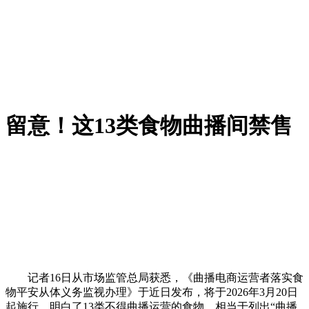
留意！这13类食物曲播间禁售
记者16日从市场监管总局获悉，《曲播电商运营者落实食
物平安从体义务监视办理》于近日发布，将于2026年3月20日
起施行。明白了13类不得曲播运营的食物，相当于列出“曲播