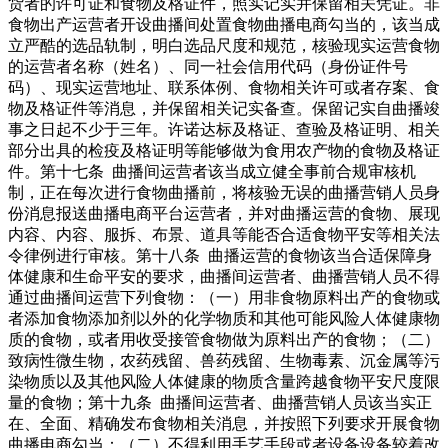
货者的许可证和食物及格证件，照实记实并保留相关凭证。非
食物出产运营者开设曲播间处置食物曲播电商勾当的，该当成
立严酷的选品轨制，明白选品尺度和规范，核验现实运营食物
的运营者名称（姓名）、同一社会信用代码（身份证件号
码）、现实运营地址、联系体例、食物相关许可或者存案、食
物及格证件等消息，并保留相关记实备查。保留记实自曲播竣
事之日起不少于三年。许诺达标及格证、查验及格证明、相关
部分出具的检疫及格证明等能够做为食用农产物的食物及格证
件。第十七条 曲播间运营者该当成立健全事前合规审核机
制，正在每次进行食物曲播前，将核验无误的曲播营销人员身
份消息报送曲播电商平台运营者，并对曲播运营的食物、展现
内容、内容、服拆、布景、道具等能否合适食物平安等相关法
令律例进行审核。第十八条 曲播运营的食物该当合适保障身
体健康和生命平安的要求，曲播间运营者、曲播营销人员不得
通过曲播间运营下列食物：（一）用非食物原料出产的食物或
者添加食物添加剂以外的化学物质和其他可能风险人体健康物
质的食物，或者用收受接管食物做为原料出产的食物；（二）
致病性微生物，农药残留、兽药残留、生物毒素、沉金属等污
染物质以及其他风险人体健康的物质含量跨越食物平安尺度限
量的食物；第十九条 曲播间运营者、曲播营销人员该当实正
在、全面、精确发布食物相关消息，并按照下列要求开展食物
曲播电商勾当：（二）不得利用手艺手段或者设备设备较着改