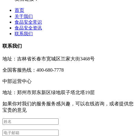
首页
关于我们
食品安全常识
食品安全资讯
联系我们
联系我们
地址：吉林省长春市宽城区兰家大街3468号
全国客服热线：400-680-7778
中部运营中心
地址：郑州市郑东新区绿地双子塔北塔19层
如果你对我们的服务服务感兴趣，可以在线咨询，或者提供您
宝贵的意见