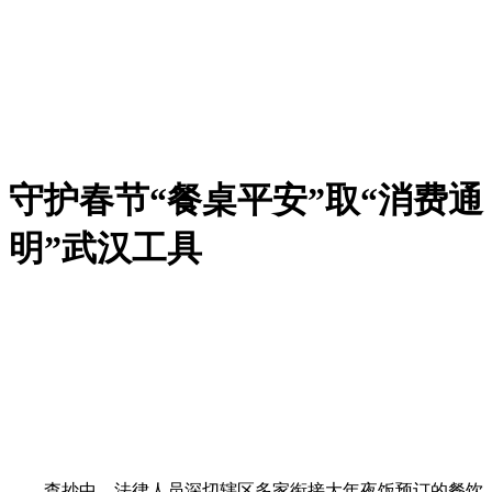
守护春节“餐桌平安”取“消费通
明”武汉工具
查抄中，法律人员深切辖区多家衔接大年夜饭预订的餐饮