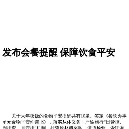
发布会餐提醒 保障饮食平安
关于大年夜饭的食物平安提醒共有10条。签定《餐饮办事
单元食物平安许诺书》，落实从体义务；严酷施行“日管控、
周排查、月安排”机制，排查原材料采购、进货检验、索证索