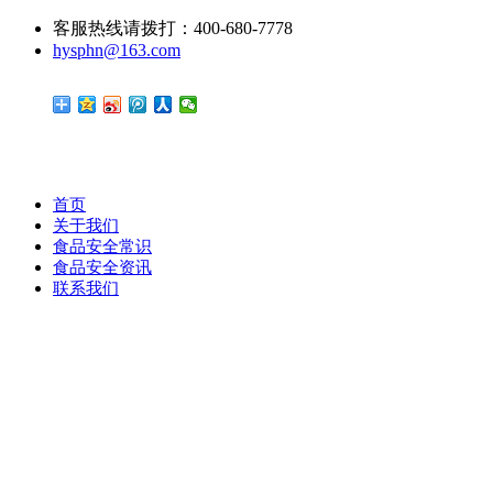
客服热线请拨打：400-680-7778
hysphn@163.com
首页
关于我们
食品安全常识
食品安全资讯
联系我们