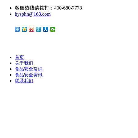
客服热线请拨打：400-680-7778
hysphn@163.com
首页
关于我们
食品安全常识
食品安全资讯
联系我们