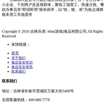
小企业、个别商户及蓝领群体，聚焦工场普工、快递分拣、餐
饮办事员等“即招即用”根本岗亭，以“快、狠、准”为焦点满脚
根本用工市场需求
Copyright © 2016 吉林乐虎- lehu(游戏)食品有限公司.All Rights
Reserved
友情链接：
首页
关于我们
食品安全常识
食品安全资讯
联系我们
联系我们
地址：吉林省长春市宽城区兰家大街3468号
全国客服热线：400-680-7778