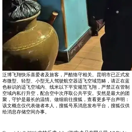
泛博飞翔快乐喜爱者及旅客，严酷恪守相关。昆明市已正式发
布微型、轻型、小型无人驾驶航空器适飞空域范畴，请正在蓝
色标识的适飞空域内、线米以下平安规范飞翔，严禁正在管制
空域内私行升空，配合空中次序取公共平安。安然是最大的团
聚，守护是最长的温情。做细前往搜狐，查看更多平台声明：
该文概念仅代表做者本人，搜狐号系消息发布平台，搜狐仅供
给消息存储空间办事。