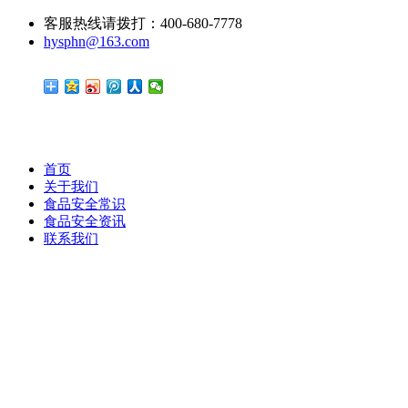
客服热线请拨打：400-680-7778
hysphn@163.com
首页
关于我们
食品安全常识
食品安全资讯
联系我们