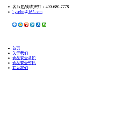
客服热线请拨打：400-680-7778
hysphn@163.com
首页
关于我们
食品安全常识
食品安全资讯
联系我们