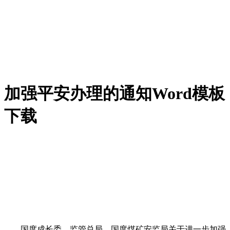
加强平安办理的通知Word模板
下载
国度成长委、监管总局、国度煤矿安监局关于进一步加强