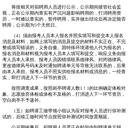
将按相关对拟聘用人员进行公示，公示期间接管社会监
视，正在公示期内查实有严沉问题影响聘用的，打消聘用资
历，一时难以查实的，暂停聘用，实并做出结论后再决定能否
聘用，公示期为5个天然日。
（4）须由报考人员本人报名并照实填写和提交本人报名
消息及材料，如网上填写的消息及提交的材料不实正在、不完
整或填写错误的，义务自傲。因特殊环境请他人代为报名的，
报名消息和材料视为报考人员本人填写和提交，响应义务由报
考人员本人承担。报考人员因错填联系德律风、封闭德律风、
更改德律风号码未及时通知聘请单元等导致无法联系的，后果
由本人承担。报考人员不照实供给报名材料或消息的，一经查
实，即打消进入下一环节的资历。
按照调查成果，按照岗亭聘请人数1！1的比例确定体检对
象。志愿放弃体检或体检不及格的，打消进入下一环节资历，
空白岗亭不予递补。
（五）如聘请工做带领小组认为应对报考人员进行弥补测
试的，后续工做时间节点按照弥补测试时间放置顺延。
公示期竣事后，拟聘用人员需正在时间内到聘请单元报