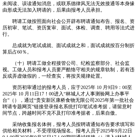
未阅读、误读通知消息，或联系德律风无法无效接通等本身缘
由形成无法加入聘请的，后果由报考人员承担。
聘请工做按照面向社会公开辟布聘请通知布告、报名、资
历初审、笔试、资历复审、面试、体检、调查、聘用等法式进
行。
总成就为笔试成就、面试成就之和，面试成就按百分制折
算后占60％。
（十）聘请工做全程接管公司、纪检监察部分、社会监
视。工做人员和报考人员要严酷恪守相关的规章轨制，若有违
反或弄虚做假的，一经查实，将按关规律处置。
资历初审通过的报考人员，应于2025年 10 月9日9：00至
2025年 10 月11日17！00进入“林城人才人事测验网上办事平
台”（），通过“贵安新区康桥食物无限公司2025年第一批社会
聘请专题网页”链接登录报名系统打印笔试准考据，请留意时
间节点，跨越时间不克不及打印准考据者，后果自傲。
采纳收集报名体例，报考人员按聘请通知布告要求填写和
供给相关材料，不受理现场报名。报考人员于2025年9月22日