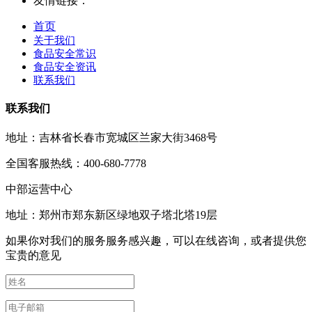
友情链接：
首页
关于我们
食品安全常识
食品安全资讯
联系我们
联系我们
地址：吉林省长春市宽城区兰家大街3468号
全国客服热线：400-680-7778
中部运营中心
地址：郑州市郑东新区绿地双子塔北塔19层
如果你对我们的服务服务感兴趣，可以在线咨询，或者提供您
宝贵的意见