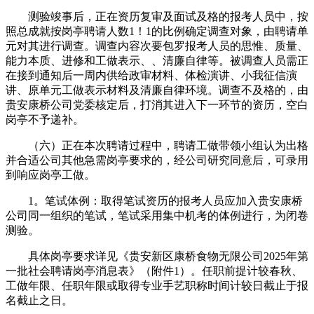
测验竣事后，正在资历复审及面试及格的报考人员中，按
照总成就按岗亭聘请人数1！1的比例确定调查对象，由聘请单
元对其进行调查。调查内容次要包罗报考人员的思惟、质量、
能力本质、进修和工做表示、、清廉自律等。被调查人员需正
在接到通知后一周内供给政审材料、体检演讲、小我征信演
讲、原单元工做表示材料及清廉自律环境。调查不及格的，由
贵安康桥公司党委核定后，打消其进入下一环节的资历，空白
岗亭不予递补。
（六）正在本次聘请过程中，聘请工做带领小组认为出格
并合适公司其他急需岗亭要求的，经公司研究同意后，可录用
到响应岗亭工做。
1。笔试体例：取得笔试资历的报考人员应加入贵安康桥
公司同一组织的笔试，笔试采用集中机考的体例进行，为闭卷
测验。
具体岗亭要求详见《贵安新区康桥食物无限公司2025年第
一批社会聘请岗亭消息表》（附件1）。任职前提计较春秋、
工做年限、任职年限或取得专业手艺职称时间计较日截止于报
名截止之日。