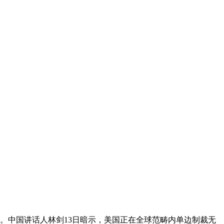
。中国讲话人林剑13日暗示，美国正在全球范畴内单边制裁无