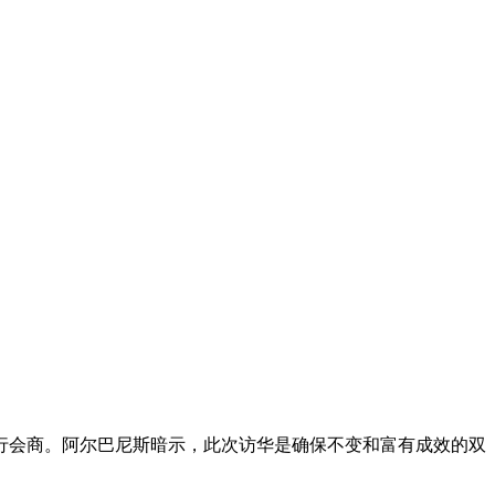
会商。阿尔巴尼斯暗示，此次访华是确保不变和富有成效的双