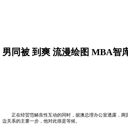
男同被 到爽 流漫绘图 MBA智
正在经贸范畴良性互动的同时，据澳总理办公室透露，两国
边关系的主要一步，他对此很是等候。