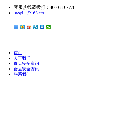
客服热线请拨打：400-680-7778
hysphn@163.com
首页
关于我们
食品安全常识
食品安全资讯
联系我们