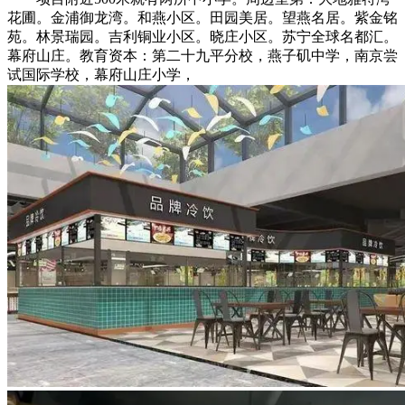
花圃。金浦御龙湾。和燕小区。田园美居。望燕名居。紫金铭
苑。林景瑞园。吉利铜业小区。晓庄小区。苏宁全球名都汇。
幕府山庄。教育资本：第二十九平分校，燕子矶中学，南京尝
试国际学校，幕府山庄小学，