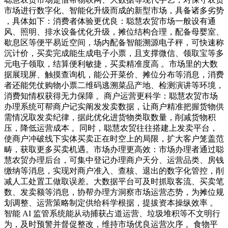
市场进行数字化、智能化升级而成的新型市场，具备诸多劣势
，具体如下：消费者体验更优良：聪慧农贸市场一般设有通
风、照明、排水设备优化升级，摊位结构合理，配备母婴室、
歇息区等便平易近空间，场内配备智能溯源电子秤，可快速称
沉计价，买卖完成能生成电子小票，且支撑微信、领取宝等多
元电子领取，结算便利敏捷，买卖精准度高 。市场里的大数
据展现屏、触摸查询机，能公开菜价、摊位分布等消息，消费
者还能凭仗购物小票二维码逃溯菜品产地、检测演讲等环境，
消费知情权获得无力保障 。商户运营更科学：聪慧农贸市场
办理系统可帮商户记实阐发发卖数据，让商户精准把握货物供
需情况取发卖纪律，据此优化进货物类取数量，削减货物积
压，降低运营成本 。同时，聪慧农贸往往搭建上发卖平台，
使商户冲破线下实体买卖正在时空上的局限，扩大客户笼盖范
畴，获取更多买卖机遇。市场办理更高效：市场办理者通过聪
慧农贸办理后台，可集中登记办理商户天分、运营品类、房钱
缴纳等消息，实现对商户准入、查核、退出的数字化管控，削
减人工处置工做取误差。大数据平台可及时抓取客流、买卖笔
数、发卖额等消息，协帮办理方洞察市场运营态势，为摊位规
划调整、运营策略制定供给科学根据，提拔资本操纵效率 。
智能 AI 监管系统能从动捕获占道运营、垃圾堆积等不文明行
为，及时预警并督促整改，维持市场优良运营次序 。食物平