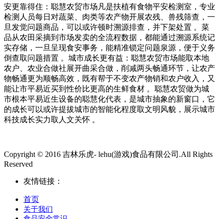
安更靠得住：聪慧农贸市场凡是扶植有食物平安检测室，专业
检测人员每日对蔬菜、肉类等农产物开展农残、兽残筛查，一
旦发觉问题商品，可以或许顿时溯源排查，并下架处置 。菜
品从农田采摘到市场发卖的全流程数据，都能通过溯源系统记
实存储，一旦呈现食安事务，能精准锁定问题泉源，便于义务
倒查取问题措置 。城市成长更有益：聪慧农贸市场能取本地
农户、农业合做社展开曲采合做，削减两头畅通环节，让农产
物畅通更为顺畅高效，既有帮于不变农产物销和农户收入，又
能让市平易近买到性价比更高的生鲜食材 。聪慧农贸做为城
市根本平易近生设备的聪慧化代表，是城市抽象的新窗口，它
的成长可以或许提拔城市的智能化程度取文明风貌，展示城市
科技成长实力取人文关怀 。
Copyright © 2016 吉林乐虎- lehu(游戏)食品有限公司.All Rights
Reserved
友情链接：
首页
关于我们
食品安全常识