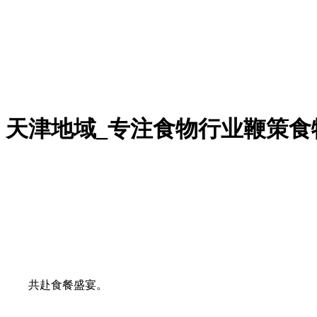
天津地域_专注食物行业鞭策食
共赴食餐盛宴。