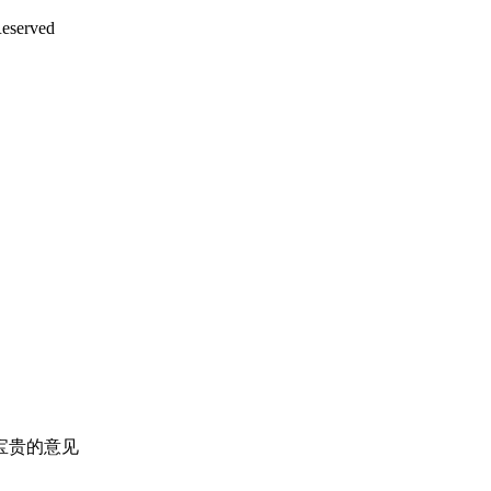
served
宝贵的意见