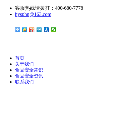
客服热线请拨打：400-680-7778
hysphn@163.com
首页
关于我们
食品安全常识
食品安全资讯
联系我们