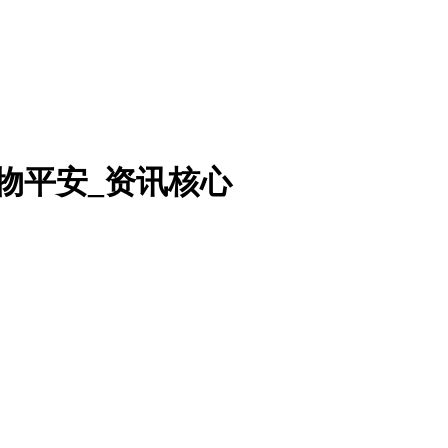
物平安_资讯核心