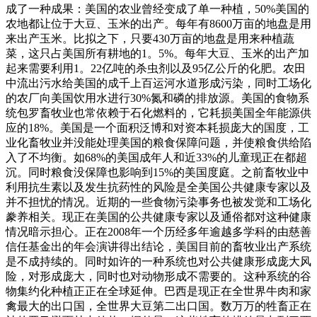
成了一种成果：美国的农业曾经变成了单一种植，50%美国的
农地都让位于大豆、玉米的出产。每年有8600万亩的地盘是用
来出产玉米。比拟之下，只要430万亩的地盘是用来种植蔬
菜，这只占美国所有耕地的1。5%。每年大豆、玉米的出产加
起来需要利用1。22亿吨的杀虫剂以及95亿公斤的化肥。农田
中流出污水给美国的成千上百运河水道形成污染，同时工场化
的农厂向美国饮用水进行30%氮和磷的排放源。美国的食物系
统包罗畜牧业也常依赖于石化燃料的，它耗损美国全年能源供
应的18%。美国是一个面积泛博和对资本耗损庞大的国度，工
业化畜牧业并没能处理美国的粮食保障问题，并使粮食供给陷
入了不均衡。如68%的美国成年人和近33%的儿童现正在都超
沉。同时粮食没保障也影响到15%的美国度庭。之前畜牧业中
利用抗生素以及发生抗药性的风险是全美国公共健康专家以及
并不担忧的情况。近期的一些食物污染事务也被发觉和工场化
豢养相关。现正在美国的公共健康专家以及通俗都对这种健康
情况暗示担心。正在2008年一个历经多年逾越多学科的由慈善
信任基金出的年会演讲得出结论，美国目前的畜牧业出产系统
是不成持续的。同时如许的一种系统也对公共健康形成庞大风
险，对形成庞大，同时也对动物形成不需要的。这种系统的谷
物集约化种植正正在全球延伸。巴西是现正在全世界牛肉和家
禽最大的出口国，全世界大豆第二出口国。数万万的牲畜正在