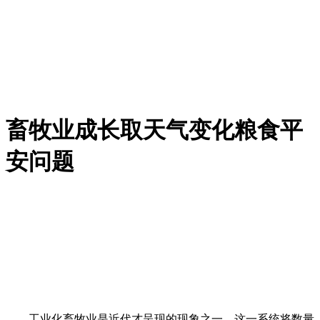
畜牧业成长取天气变化粮食平
安问题
工业化畜牧业是近代才呈现的现象之一，这一系统将数量