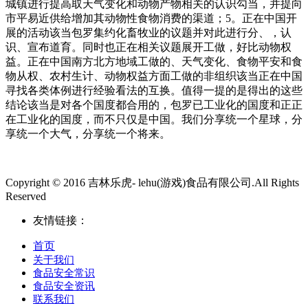
城镇进行提高取天气变化和动物产物相关的认识勾当，并提向
市平易近供给增加其动物性食物消费的渠道；5。正在中国开
展的活动该当包罗集约化畜牧业的议题并对此进行分、，认
识、宣布道育。同时也正在相关议题展开工做，好比动物权
益。正在中国南方北方地域工做的、天气变化、食物平安和食
物从权、农村生计、动物权益方面工做的非组织该当正在中国
寻找各类体例进行经验看法的互换。值得一提的是得出的这些
结论该当是对各个国度都合用的，包罗已工业化的国度和正正
在工业化的国度，而不只仅是中国。我们分享统一个星球，分
享统一个大气，分享统一个将来。
Copyright © 2016 吉林乐虎- lehu(游戏)食品有限公司.All Rights
Reserved
友情链接：
首页
关于我们
食品安全常识
食品安全资讯
联系我们