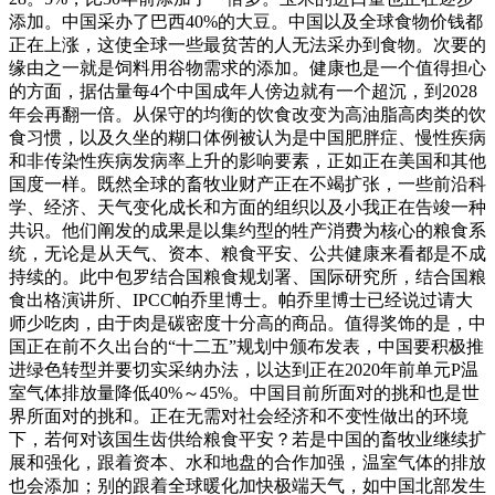
添加。中国采办了巴西40%的大豆。中国以及全球食物价钱都
正在上涨，这使全球一些最贫苦的人无法采办到食物。次要的
缘由之一就是饲料用谷物需求的添加。健康也是一个值得担心
的方面，据估量每4个中国成年人傍边就有一个超沉，到2028
年会再翻一倍。从保守的均衡的饮食改变为高油脂高肉类的饮
食习惯，以及久坐的糊口体例被认为是中国肥胖症、慢性疾病
和非传染性疾病发病率上升的影响要素，正如正在美国和其他
国度一样。既然全球的畜牧业财产正在不竭扩张，一些前沿科
学、经济、天气变化成长和方面的组织以及小我正在告竣一种
共识。他们阐发的成果是以集约型的牲产消费为核心的粮食系
统，无论是从天气、资本、粮食平安、公共健康来看都是不成
持续的。此中包罗结合国粮食规划署、国际研究所，结合国粮
食出格演讲所、IPCC帕乔里博士。帕乔里博士已经说过请大
师少吃肉，由于肉是碳密度十分高的商品。值得奖饰的是，中
国正在前不久出台的“十二五”规划中颁布发表，中国要积极推
进绿色转型并要切实采纳办法，以达到正在2020年前单元P温
室气体排放量降低40%～45%。中国目前所面对的挑和也是世
界所面对的挑和。正在无需对社会经济和不变性做出的环境
下，若何对该国生齿供给粮食平安？若是中国的畜牧业继续扩
展和强化，跟着资本、水和地盘的合作加强，温室气体的排放
也会添加；别的跟着全球暖化加快极端天气，如中国北部发生