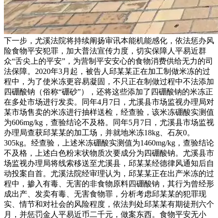
下一步，尤溪法院将持续阐扬审讯本能机能感化，依法惩办风
险食物平安犯罪，加大普法宣传力度，切实保障人平易近群
众“舌尖上的平安”，为营制平安安心的食物消费供给无力的司
法保障。2020年3月起，被告人邱某某正在加工制做米冻的过
程中，为了使米冻更容易凝固，不只正在制做过程中不法添加
四硼酸钠（俗称“硼砂”），还将这些添加了四硼酸钠的米冻正
在多处市场进行发卖。同年4月7日，尤溪县市场监视办理局对
某市场售卖的米冻进行抽样送检，经查验，该米冻硼酸实测值
为606mg/kg，查验结论不及格。同年5月7日，尤溪县市场监视
办理局查获邱某某的加工场，并就地米冻18kg、石灰0。
305kg。经查验，上述米冻硼酸实测值为1460mg/kg，查验结论
不及格，上述白色粉末状物质次要成分为四硼酸钠。尤溪县市
场监视办理局将线索移送至尤溪县，邱某某经德律风通知后自
动投案自首。尤溪法院经审理认为，邱某某正在出产米冻的过
程中，掺入有毒、无害的非食物原料四硼酸钠，其行为曾经形
成出产、发卖有毒、无害食物罪，分析考虑邱某某的犯罪现
实、情节和对社会的风险程度，依法判处邱某某有期徒刑六个
月，并惩罚金人平易近币二千元，做案东西。食物平安无小