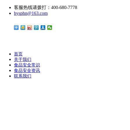
客服热线请拨打：400-680-7778
hysphn@163.com
首页
关于我们
食品安全常识
食品安全资讯
联系我们