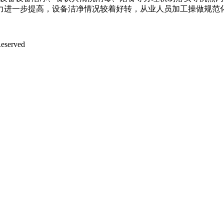
力进一步提高，设备洁净情况较着好转，从业人员加工操做规范
served