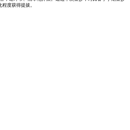
化程度获得提拔。