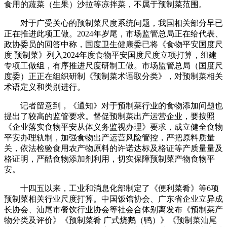
食用的蔬菜（生果）沙拉等凉拌菜，不属于预制菜范围。
对于广受关心的预制菜尺度系统问题，我国相关部分早已
正在推进此项工做。2024年岁尾，市场监管总局正在给代表、
政协委员的回答中称，国度卫生健康委已将《食物平安国度尺
度 预制菜》列入2024年度食物平安国度尺度立项打算，组建
专项工做组，有序推进尺度研制工做。市场监管总局（国度尺
度委）正正在组织研制《预制菜术语取分类》，对预制菜相关
术语定义和类别进行。
记者留意到，《通知》对于预制菜行业的食物添加问题也
提出了较高的监管要求。督促预制菜出产运营企业，要按照
《企业落实食物平安从体义务监视办理》要求，成立健全食物
平安办理轨制，加强食物出产运营风险管控，严把原料质量
关，依法检验食用农产物原料的许诺达标及格证等产质量量及
格证明，严酷食物添加剂利用，切实保障预制菜产物食物平
安。
十四五以来，工业和消息化部制定了《便利菜肴》等6项
预制菜相关行业尺度打算。中国饭馆协会、广东省企业立异成
长协会、汕尾市餐饮行业协会等社会合体别离发布《预制菜产
物分类及评价》《预制菜肴 广式烧鹅（鸭）》《预制菜汕尾