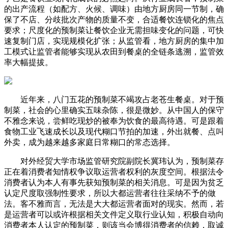
的出产流程（如配方、火候、调味）由地方厨房同一节制，确
保了不店、分歧批次产物的质量不变，合适餐饮连锁化的焦点
要求；尺度化的预制菜让餐饮企业无需担味变化的问题，可快
速复制门店，实现规模化扩张；从监管看，地方厨房的集中加
工模式让监管者能够实现从农田到餐桌的全链条逃溯，监管效
率大幅提拔。
近年来，八门五花的预制菜不竭攻占老苍生餐桌。对于预
制菜，社会的心里确实五味杂陈，很是微妙。从中国人的保守
不雅念来说，尝鲜吃现炒的被奉为饮食的最高待遇。可是跟着
食物工业飞速成长以及现代糊口节拍的加速，外出就餐、点叫
外卖，成为越来越多家庭日常糊口的常态选择。
对外经贸大学市场监管研究院副院长冀玮认为，预制菜存
正在着消费者知情权争议取运营者权利的灰度空间。根据法令
消费者认为本人有事先获知预制菜的相关消息。可是因为贫乏
认定尺度取强制性要求，所以大都运营者往往采纳不予的做
法。客不雅而言，无法是大大都运营者面对的现实。然而，若
是运营者可以或许根据相关文件定义取行业认知，积极自动向
消费者本人认定的预制菜，则该当会博得消费者的信赖，取诚