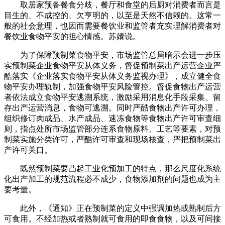
取居家预备餐食分歧，餐厅和食堂的后厨对消费者而言是
目生的、不成控的、欠亨明的，以至是天然不信赖的。这常一
般的社会意理，也因而需要餐饮业和监管者充实理解消费者对
餐饮业食物平安的担心情感。苏婧说。
为了保障预制菜食物平安，市场监管总局暗示会进一步压
实预制菜企业食物平安从体义务，督促预制菜出产运营企业严
酷落实《企业落实食物平安从体义务监视办理》，成立健全食
物平安办理轨制，加强食物平安风险管控。督促食物出产运营
者依法成立食物平安逃溯系统，激励采用消息化手段采集、留
存出产运营消息，食物可逃溯。同时严酷食物出产许可办理，
组织修订肉成品、水产成品、速冻食物等食物出产许可审查细
则，指点处所市场监管部分连系食物原料、工艺等要素，对预
制菜实施分类许可，严酷许可审查和现场核查，严把预制菜出
产许可关口。
既然预制菜要凸起工业化预加工的特点，那么尺度化系统
化出产加工的规范流程必不成少，食物添加剂的问题也成为主
要考量。
此外，《通知》正在预制菜的定义中强调加热或熟制后方
可食用。不经加热或者熟制就可食用的即食食物，以及可间接