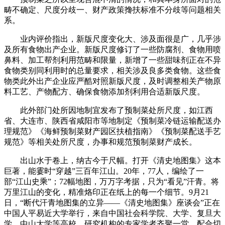
畴不确定、尺度分歧一、财产政策搀扶标准不分歧等问题相关
系。
业内评价指出，新版尺度变化大、涉及面很是广，几乎涉
及所有食物出产企业。新版尺度修订了一些防腐剂、食物用喷
鼻料、加工帮剂利用范畴和限量，新增了一些甜味剂正在不异
食物类别同利用时的总量要求，相关涉及良多类食物。这些食
物类此外出产企业应严酷对照新版尺度，及时调整相关产物原
料工艺、产物配方、确保食物添加剂利用合适新版尺度。
此外部门处所因地制宜发布了预制菜处所尺度，如江西
省、大连市、陕西省咸阳市等地制定《预制菜冷链运输配送办
理规范》《海鲜预制菜财产园区扶植指南》《预制菜配送手艺
规范》等相关处所尺度，办事和规范预制菜财产成长。
出山水于卷上，纳古今于尺幅。打开《清史地图集》这本
巨著，能霎时“穿越”三百年江山。20年，77人，编绘了一
部“江山史乘”；72幅地图，万万字考据，只为“看见”汗青。将
万里江山的变化，精准烙印正在纸上的每一个细节。9月21
日，“断代汗青地图集的立异——《清史地图集》座谈会”正在
中国人平易近大学举行，来自中国社会科学院、大学、复旦大
学、中山大学等高校、研究机构的专家学者齐聚一堂，配合切