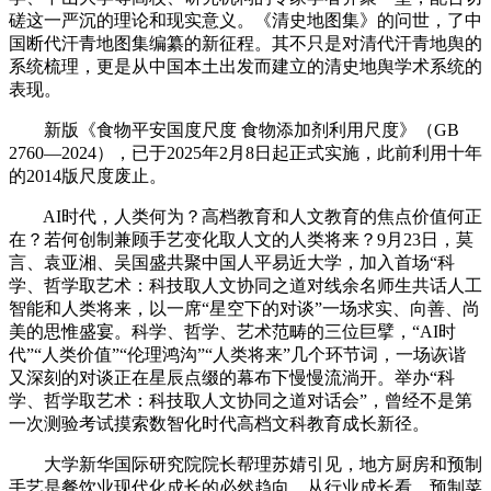
磋这一严沉的理论和现实意义。《清史地图集》的问世，了中
国断代汗青地图集编纂的新征程。其不只是对清代汗青地舆的
系统梳理，更是从中国本土出发而建立的清史地舆学术系统的
表现。
新版《食物平安国度尺度 食物添加剂利用尺度》（GB
2760—2024），已于2025年2月8日起正式实施，此前利用十年
的2014版尺度废止。
AI时代，人类何为？高档教育和人文教育的焦点价值何正
在？若何创制兼顾手艺变化取人文的人类将来？9月23日，莫
言、袁亚湘、吴国盛共聚中国人平易近大学，加入首场“科
学、哲学取艺术：科技取人文协同之道对线余名师生共话人工
智能和人类将来，以一席“星空下的对谈”一场求实、向善、尚
美的思惟盛宴。科学、哲学、艺术范畴的三位巨擘，“AI时
代”“人类价值”“伦理鸿沟”“人类将来”几个环节词，一场诙谐
又深刻的对谈正在星辰点缀的幕布下慢慢流淌开。举办“科
学、哲学取艺术：科技取人文协同之道对话会”，曾经不是第
一次测验考试摸索数智化时代高档文科教育成长新径。
大学新华国际研究院院长帮理苏婧引见，地方厨房和预制
手艺是餐饮业现代化成长的必然趋向。从行业成长看，预制菜