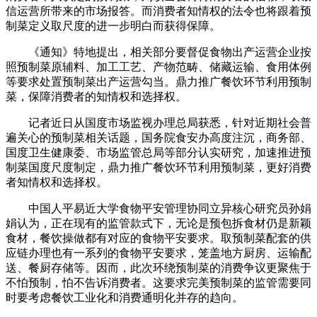
信运营所带来的市场报答。而消费者知情权的法令也将跟着预
制菜定义取尺度的进一步明白而获得保障。
《通知》特地提出，相关部分要督促食物出产运营企业按
照预制菜原辅料、加工工艺、产物范畴、储藏运输、食用体例
等要求处置预制菜出产运营勾当。鼎力推广餐饮环节利用预制
菜，保障消费者的知情权和选择权。
记者近日从国度市场监视办理总局获悉，针对近期社会普
遍关心的预制菜相关话题，国务院食安办高度注沉，商务部、
国度卫生健康委、市场监管总局等部分认实研究，加速推进预
制菜国度尺度制定，鼎力推广餐饮环节利用预制菜，更好消费
者知情权和选择权。
中国人平易近大学食物平安管理协同立异核心研究员孙娟
娟认为，正在现有的监管款式下，无论是预包拆食材仍是新颖
食材，餐饮操做都有对应的食物平安要求。取预制菜配套的供
应链办理也有一系列的食物平安要求，笼盖地方厨房、运输配
送、餐厨存储等。因而，此次环绕预制菜的消费争议更聚焦于
不怕预制，怕不告诉消费者。这要求完美预制菜的监管需要同
时要考虑餐饮工业化和消费通明化并存的趋向。