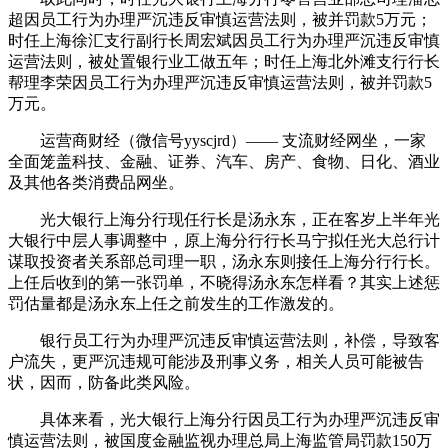
超因员工行为办理严沉违反审慎运营法则，被并罚款5万元；
时任上海徐汇支行副行长周宏斌因员工行为办理严沉违反审慎
运营法则，被处置银行业工做五年；时任上海北外滩支行行长
帮理李荣因员工行为办理严沉违反审慎运营法则，被并罚款5
万元。
运营商财经（微信号yyscjrd）—— 支流财经网坐，一家
全面笼盖科技、金融、证券、汽车、房产、食物、日化、酒业
及其他各类消费品网坐。
光大银行上海分行现任行长是汤永东，正在客岁上半年光
大银行中层人事调整中，原上海分行行长马宁拟任光大总行计
谋取投资者关系部总司理一职，汤永东则接任上海分行行长。
上任后收到的第一张罚单，不晓得汤永东怎样看？其实上述惩
罚估量都是汤永东上任之前发生的工作激发的。
银行员工行为办理严沉违反审慎运营法则，补偿，导致客
户流失，更严沉违规可能涉及刑事义务，相关人员可能被告
状，因而，防备此类风险。
具体来看，光大银行上海分行因员工行为办理严沉违反审
慎运营法则，被国度金融监视办理总局上海监管局罚款150万