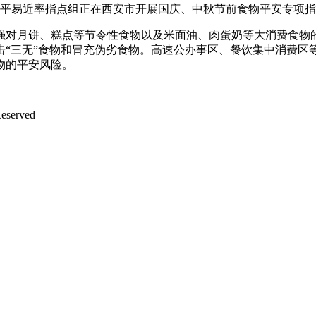
平易近率指点组正在西安市开展国庆、中秋节前食物平安专项指
对月饼、糕点等节令性食物以及米面油、肉蛋奶等大消费食物的
击“三无”食物和冒充伪劣食物。高速公办事区、餐饮集中消费区
物的平安风险。
served