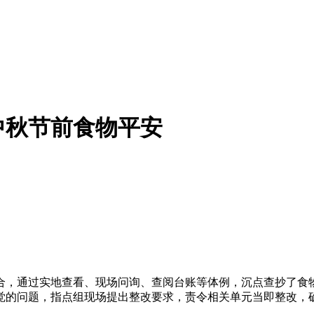
中秋节前食物平安
，通过实地查看、现场问询、查阅台账等体例，沉点查抄了食物
觉的问题，指点组现场提出整改要求，责令相关单元当即整改，