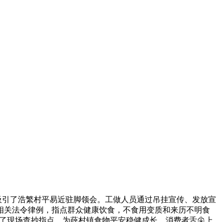
吸引了浩繁村平易近驻脚领会。工做人员通过吊挂宣传、发放宣
相关法令律例，指点群众健康饮食，不食用变质和来历不明食
进行了现场查抄指点，为薛村镇食物平安稳健成长、消费者舌尖上