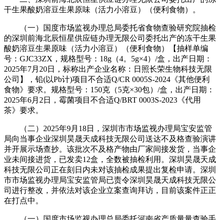
干生果酸奶溶豆生果原味（活力小溶豆）（便利食物）。
（一）国度市场监视办理总局委托省食物查验研究院抽检
的深圳前海北辰恒星供应链办理无限公司委托出产的冻干生果
酸奶溶豆生果原味（活力小溶豆）（便利食物）【抽样单编
号：GJC33ZX，规格型号：18g（4。5g×4）/盒，出产日期：
2025年7月20日，标称出产企业名称：日照长荣生物科技无限
公司】，铅(以Pb计)项目不合适Q/CR 0005S-2024《其他便利
食物》要求。规格型号：150克（5克×30包）/盒，出产日期：
2025年6月2日，霉菌项目不合适Q/BRT 0003S-2023《代用
茶》要求。
（二）2025年9月18日，深圳市市场监视办理局宝安监管
局向当事企业深圳昊晟天成科技无限公司送达不及格查验演讲
并开展示场查抄。该批次不及格产物由厂家间接发货，当事企
业未间接进货，已发卖12盒，全数被抽检利用。深圳昊晟天成
科技无限公司正在刻日内未对该抽检成果提出复检申请。深圳
市市场监视办理局宝安监管局已责令深圳昊晟天成科技无限公
司进行整改，并依法对该企业立案查询拜访，目前该案件正正
在打点中。
（一）国度市场监视办理总局委托河南省产质量量查验手