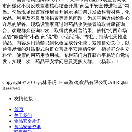
市药械化不良反映监测核心结合开展“药品平安宣传进社区”勾
当。勾当现场设置宣传展台开展示场征询并发放科普材料，化
妆品、利用及不良反映措置等常见问题，为居平易近供给耐心
详尽的解答。现场设置家庭过时药品收受接管箱取健康征询
台。欢迎群众征询22次，取得优良科普结果。依托“河西市场
监管”微信号“小西‘药’说”取“小西话‘妆’”专栏，持续七天推送
药品、内容从用药禁忌到化妆品成分化读，紧扣群众关心，以
通俗易懂的对话形式向群众普及平安用药学问，指导群众树立
科学、健康的用药用妆用械。专栏部门内容获市平易近自觉转
发，实现二次，药品平安学问惠及更多人群。（杨菲）！
Copyright © 2016 吉林乐虎- lehu(游戏)食品有限公司.All Rights
Reserved
友情链接：
首页
关于我们
食品安全常识
食品安全资讯