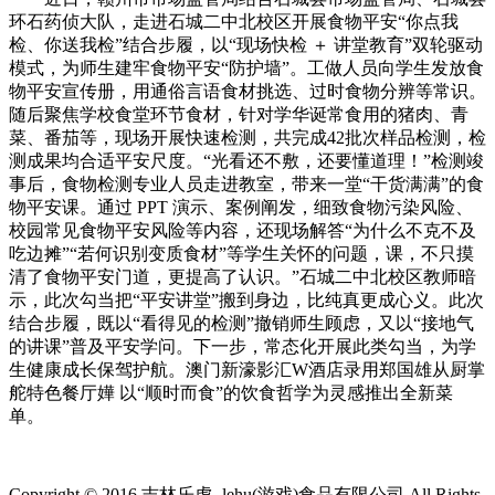
环石药侦大队，走进石城二中北校区开展食物平安“你点我
检、你送我检”结合步履，以“现场快检 ＋ 讲堂教育”双轮驱动
模式，为师生建牢食物平安“防护墙”。工做人员向学生发放食
物平安宣传册，用通俗言语食材挑选、过时食物分辨等常识。
随后聚焦学校食堂环节食材，针对学华诞常食用的猪肉、青
菜、番茄等，现场开展快速检测，共完成42批次样品检测，检
测成果均合适平安尺度。“光看还不敷，还要懂道理！”检测竣
事后，食物检测专业人员走进教室，带来一堂“干货满满”的食
物平安课。通过 PPT 演示、案例阐发，细致食物污染风险、
校园常见食物平安风险等内容，还现场解答“为什么不克不及
吃边摊”“若何识别变质食材”等学生关怀的问题，课，不只摸
清了食物平安门道，更提高了认识。”石城二中北校区教师暗
示，此次勾当把“平安讲堂”搬到身边，比纯真更成心义。此次
结合步履，既以“看得见的检测”撤销师生顾虑，又以“接地气
的讲课”普及平安学问。下一步，常态化开展此类勾当，为学
生健康成长保驾护航。澳门新濠影汇W酒店录用郑国雄从厨掌
舵特色餐厅嬅 以“顺时而食”的饮食哲学为灵感推出全新菜
单。
Copyright © 2016 吉林乐虎- lehu(游戏)食品有限公司.All Rights