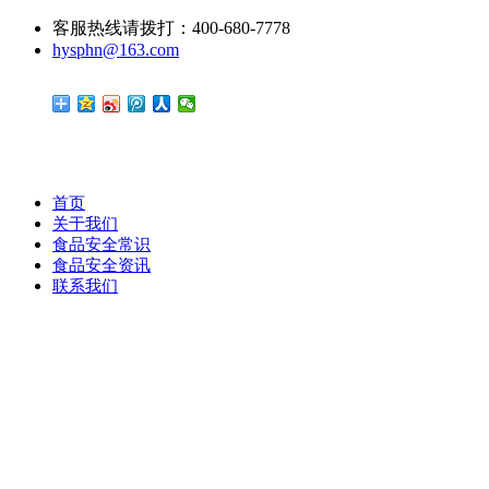
客服热线请拨打：400-680-7778
hysphn@163.com
首页
关于我们
食品安全常识
食品安全资讯
联系我们