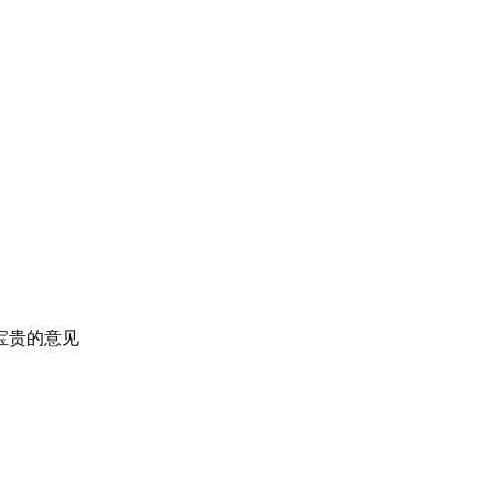
宝贵的意见