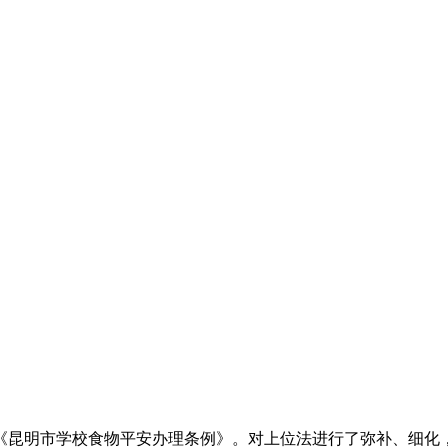
《昆明市学校食物平安办理条例》。对上位法进行了弥补、细化