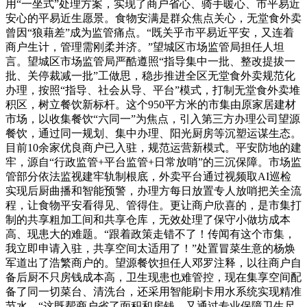
用“一坐式”处理方案，实现了商户省心、骑手暖心、市平易近
安心的平易近生愿景。食物安满是群众焦点关心，无堂食外卖
曾因“狼藉差”成为监管痛点。“既关乎市平易近平安，又连着
商户生计，管理需刚柔并济。”望城区市场监管局担任人坦
言。望城区市场监管局严酷遵照“指导集中一批、整改提拔一
批、关停裁减一批”工做思，稳步推进全区无堂食外卖规范化
办理，按照“指导、社会从导、平台”模式，打制无堂食外卖堆
积区，树立餐饮新标杆。这个950平方米的市集由原家居建材
市场，以收集餐饮“六同一”为焦点，引入第三方办理公司望源
餐饮，通过同一规划、集中办理、阳光厨房等沉塑运谋生态。
目前10余家优良商户已入驻，规范运营新模式。平安防地的建
牢，源自“行政监管+平台监管+日常放哨”的三沉保障。市场监
管部分依法监视建牢轨制根底，外卖平台通过视频取AI巡检
实现后厨曲播和智能预警，办理方每日放置专人放哨把关全流
程，让食物平安看得见、管得住。更让商户欣喜的，是市集打
制的共享粗加工间和共享仓库，无效处理了保守小做坊成本
高、现患大的难题。“跟着政策走错不了！传闻有这个市集，
我立即申请入驻，共享空间太适用了！”处置冒菜生意的杨焕
军道出了浩繁商户的。望源餐饮担任人邓罗注释，以往商户自
备后厨不只房钱成本高，卫生现患也难管控，现在集享空间配
备了同一切菜台、清洗台，还采用智能刷卡用水系统实现精准
节水。“这既帮商户省了面积和房钱，又通过专业保障卫生尺