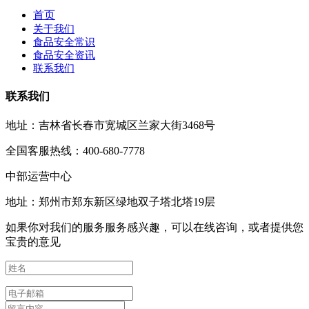
首页
关于我们
食品安全常识
食品安全资讯
联系我们
联系我们
地址：吉林省长春市宽城区兰家大街3468号
全国客服热线：400-680-7778
中部运营中心
地址：郑州市郑东新区绿地双子塔北塔19层
如果你对我们的服务服务感兴趣，可以在线咨询，或者提供您
宝贵的意见