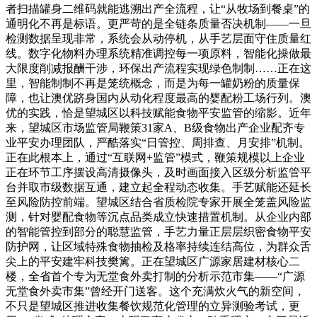
者扫描罐身二维码就能逃溯出产全流程，让“从牧场到餐桌”的
通明化不再是标语。更严苛的是全链条质量否决机制——一旦
检测数据呈现非常，系统会从动停机，从手艺层面守住质量红
线。数字化物料办理系统精准调控每一项原料，智能化操做最
大限度削减报酬干涉，环保出产流程实现绿色制制……正在这
里，智能制制不再是笼统概念，而是为每一罐奶粉的质量保
障，也让澳优跻身国内从动化程度最高的婴配粉工场行列。澳
优的实践，恰是望城区以科技赋能食物平安监管的缩影。近年
来，望城区市场监管局鞭策31家A、B级食物出产企业配齐专
业平安办理团队，严酷落实“日管控、周排查、月安排”机制。
正在此根本上，通过“互联网+监管”模式，鞭策规模以上企业
正在环节工序摆设高清摄像头，及时画面接入区级分析监管平
台并取市级数据互通，建立起全程动态收集。手艺赋能还延长
至风险防控前端。望城区结合省质检院专家开展全笼盖风险监
测，针对婴配食物等沉点品类成立快速措置机制。从企业内部
的智能管控到部分的聪慧监管，手艺力量正层层织密食物平安
防护网，让区域特殊食物抽检及格率持续连结高位，为群众舌
尖上的平安建牢科技樊篱。正在望城区广源家居建材核心二
楼，全省首个专为无堂食外卖打制的分析示范市集——“广源
无堂食外卖市集”曾经开门送客。这个充满炊火气的新空间，
不只是望城区推进收集餐饮规范化管理的立异测验考试，更