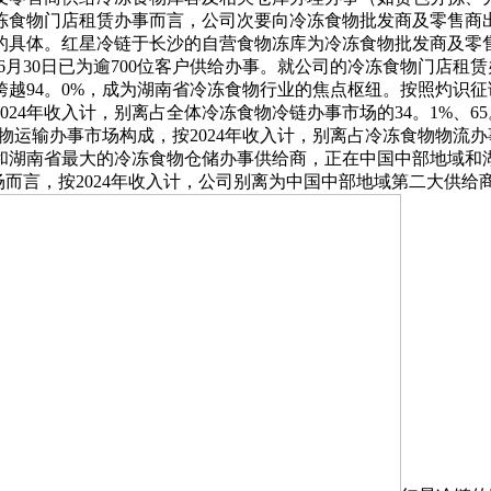
冻食物门店租赁办事而言，公司次要向冷冻食物批发商及零售商
的具体。红星冷链于长沙的自营食物冻库为冷冻食物批发商及零
25年6月30日已为逾700位客户供给办事。就公司的冷冻食物门店
越94。0%，成为湖南省冷冻食物行业的焦点枢纽。按照灼识
4年收入计，别离占全体冷冻食物冷链办事市场的34。1%、65。
运输办事市场构成，按2024年收入计，别离占冷冻食物物流办事
和湖南省最大的冷冻食物仓储办事供给商，正在中国中部地域和湖
场而言，按2024年收入计，公司别离为中国中部地域第二大供给