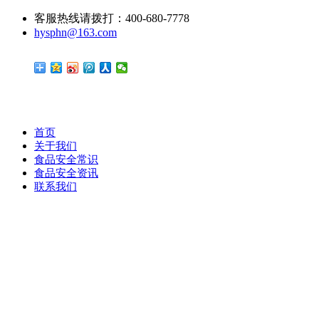
客服热线请拨打：400-680-7778
hysphn@163.com
首页
关于我们
食品安全常识
食品安全资讯
联系我们