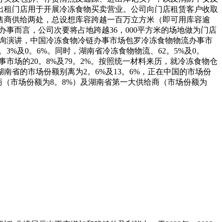
出租门店用于开展冷冻食物买卖营业。公司向门店租赁客户收取
售商供给两处，总设想库容跨越一百万立方米（即可用库容逾
租赁办事而言，公司次要将占地跨越36，000平方米的场地做为门店
征询演讲，中国冷冻食物冷链办事市场包罗冷冻食物物流办事市
3%及0。6%。同时，湖南省冷冻食物物流、62。5%及0。
市场的20。8%及79。2%。按照统一材料来历，就冷冻食物仓
南省的市场份额别离为2。6%及13。6%，正在中国的市场份
商（市场份额为8。8%）及湖南省第一大供给商（市场份额为