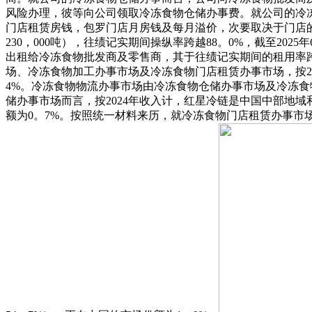
风险办理，彼等向公司领取冷冻食物仓储办事费。就公司的冷
门店租赁房钱，包罗门店月房钱及每月溢价，次要取决于门店
230，000吨），往绩记实期间操纵率跨越88。0%，截至20
出租给冷冻食物批发商及零售商，其于往绩记实期间的租用率跨
场、冷冻食物加工办事市场及冷冻食物门店租赁办事市场，按202
4%。冷冻食物物流办事市场由冷冻食物仓储办事市场及冷冻食物
储办事市场而言，按2024年收入计，红星冷链是中国中部地域
额为0。7%。按照统一材料来历，就冷冻食物门店租赁办事市