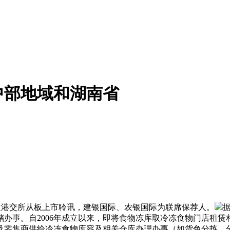
中部地域和湖南省
过港交所从板上市聆讯，建银国际、农银国际为联席保荐人。
办事。自2006年成立以来，即将食物冻库取冷冻食物门店租
及零售商供给冷冻食物库容及相关仓库办理办事（如货色分拣、