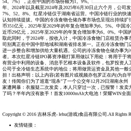
54。7%），正在中国的市场份额为1。9%。
年、2024年以及截至2024年及2025年6月30日止六个月，公
7%、52。8%、红星冷链仅于湖南省运营。中国冷链行业的
认知持续提拔。中国的冷冻食物仓储办事市场也呈现出持续扩张态势，
币351亿元，2025年至2029年的年复合增加率为6。5%。
近币29亿元，2025年至2029年的年复合增加率为6。0%
取此同时，于2024年，按收入计，中国冷冻食物门店租赁办事
司别离正在中国中部地域和湖南省排名第一。正在冷冻食物门店
进一步整合和增加供给大量机遇。公司的冷冻食物仓储办事为
者。本次红星冷链IPO募资净额打算用做以下用处：将用于
有营业中利用的设备、消息手艺根本设备及软件，包罗投资人
公司于全冷链生态系统中的地位；将用做营运资金及其他一般
担！出格声明：以上内容(若有图片或视频亦包罗正在内)为自
友！传闻你们为了巡逛“现杀”了一个公交年12月29日湖南
家遭网暴：衣服疑二次发卖，本人只穿过一次，已报警！发卖
了吗？半年内没有敌手！首发10000mAh大电池！荣耀WIN
Copyright © 2016 吉林乐虎- lehu(游戏)食品有限公司.All Rights Re
友情链接：