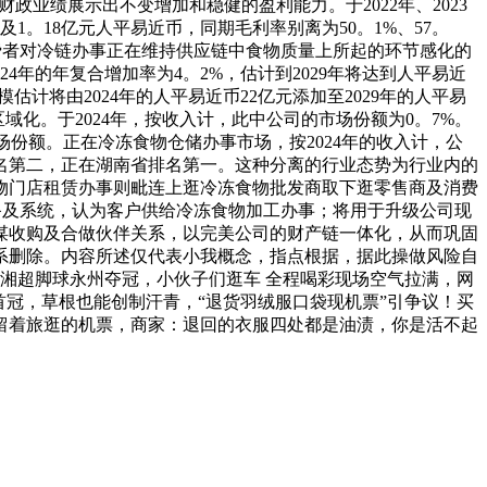
财政业绩展示出不变增加和稳健的盈利能力。于2022年、2023
亿元及1。18亿元人平易近币，同期毛利率别离为50。1%、57。
费者对冷链办事正在维持供应链中食物质量上所起的环节感化的
24年的年复合增加率为4。2%，估计到2029年将达到人平易近
估计将由2024年的人平易近币22亿元添加至2029年的人平易
区域化。于2024年，按收入计，此中公司的市场份额为0。7%。
场份额。正在冷冻食物仓储办事市场，按2024年的收入计，公
排名第二，正在湖南省排名第一。这种分离的行业态势为行业内的
物门店租赁办事则毗连上逛冷冻食物批发商取下逛零售商及消费
备及系统，认为客户供给冷冻食物加工办事；将用于升级公司现
谋收购及合做伙伴关系，以完美公司的财产链一体化，从而巩固
系删除。内容所述仅代表小我概念，指点根据，据此操做风险自
南湘超脚球永州夺冠，小伙子们逛车 全程喝彩现场空气拉满，网
首冠，草根也能创制汗青，“退货羽绒服口袋现机票”引争议！买
留着旅逛的机票，商家：退回的衣服四处都是油渍，你是活不起