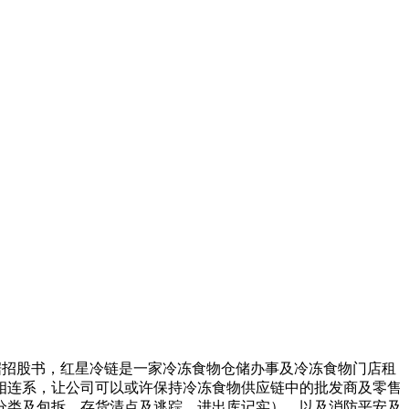
据招股书，红星冷链是一家冷冻食物仓储办事及冷冻食物门店租
赁相连系，让公司可以或许保持冷冻食物供应链中的批发商及零售
分类及包拆、存货清点及逃踪、进出库记实），以及消防平安及