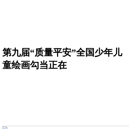
第九届“质量平安”全国少年儿
童绘画勾当正在