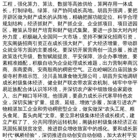
工程，强化算力、算法、数据等高效供给，算网存用一体成
长，打制绿电、绿算、绿产协同成长高地。胡昌升强调，要把
开辟区做为财产成长的从阵地，精确把握功能定位、科学合理
规划结构，经济抓财产、财产抓企业、企业抓项目、项目进园
区，鞭策从导财产培育和财产链式集聚。要进一步加大对内对
外力度，积极融入全国同一大市场，坚持不懈深化招商引资，
充实阐扬招商引资正在成长强大财产、扩大经济增量、带动群
众就业等方面的主要感化。要深切开展营商创一流步履，推进
政策迭代升级、数智赋能提质、平安保障、涉企办事增效、要
素精准婚配，积极自动为企业处理成长难题，出力营制卑商沉
商、亲商爱商、安商殷商的稠密空气。正在崆峒区白庙回族乡
柴寺村养殖示范、泾川县旭康食物无限公司，胡昌升实地调研
成长村级集体经济、健全财产联农带农富农机制、铸牢中华平
易近族配合体认识等环境，并深切农户家中细致领会家庭收
入、出产糊口等环境。他强调，要鼎力成长示代寒旱特色农
业，深切实施“扩量、提质、延链、增效”步履，加速引进农产
物精湛加工企业和劳动稠密型企业，做实做深“农头工尾、粮
头食尾、畜头肉尾”文章。要立异村级集体经济成长模式，建
立产权了了、分共同理的运转机制，阐扬好村级集体经济正在
巩固拓展脱贫攻坚、推进群众增收致富中的感化。要和成长新
时代“枫桥经验”，深切推进自动创安自动创稳，加大农村平安