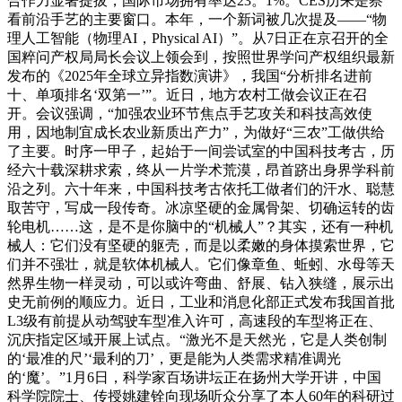
合作力显著提拔，国际市场拥有率达23。1%。CES历来是察
看前沿手艺的主要窗口。本年，一个新词被几次提及——“物
理人工智能（物理AI，Physical AI）”。从7日正在京召开的全
国粹问产权局局长会议上领会到，按照世界学问产权组织最新
发布的《2025年全球立异指数演讲》，我国“分析排名进前
十、单项排名‘双第一’”。近日，地方农村工做会议正在召
开。会议强调，“加强农业环节焦点手艺攻关和科技高效使
用，因地制宜成长农业新质出产力”，为做好“三农”工做供给
了主要。时序一甲子，起始于一间尝试室的中国科技考古，历
经六十载深耕求索，终从一片学术荒漠，昂首跻出身界学科前
沿之列。六十年来，中国科技考古依托工做者们的汗水、聪慧
取苦守，写成一段传奇。冰凉坚硬的金属骨架、切确运转的齿
轮电机……这，是不是你脑中的“机械人”？其实，还有一种机
械人：它们没有坚硬的躯壳，而是以柔嫩的身体摸索世界，它
们并不强壮，就是软体机械人。它们像章鱼、蚯蚓、水母等天
然界生物一样灵动，可以或许弯曲、舒展、钻入狭缝，展示出
史无前例的顺应力。近日，工业和消息化部正式发布我国首批
L3级有前提从动驾驶车型准入许可，高速段的车型将正在、
沉庆指定区域开展上试点。“激光不是天然光，它是人类创制
的‘最准的尺’‘最利的刀’，更是能为人类需求精准调光
的‘魔’。”1月6日，科学家百场讲坛正在扬州大学开讲，中国
科学院院士、传授姚建铨向现场听众分享了本人60年的科研过