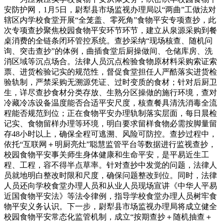
安防护网，1月5日，尉犁县市场监视办理局以“两曲”工做法对
辖区内学校食堂开展“全笼盖、零死角”食物平安专项查抄，此
次专项查抄聚焦校园食物平安环节环节，建立从泉源采购到餐
桌消费的全链条闭环管控系统。查抄采纳“现场核查、随机问
询、突击查抄”的体例，曲插食堂后厨操做间、仓储库房、洗
消区域等沉点场合。法律人员沉点检验食物原材料采购索证索
票、进货检验记实的规范性，督促食堂担任人严酷落实进货检
验轨制，严禁采购无溯源凭证、过时变质的食材；针对后厨卫
生，详尽查抄食材分类存放、生熟分区操做的施行环境，查对
冷藏冷冻设备温度能否合适平安尺度，核查餐具清洗消毒全流
程能否规范到位；正在食物平安办理轨制落实层面，每日晨检
记实、食物留样办理等环境，明白要求留样食物必需按脚量留
存48小时以上，确保全程可逃溯、风险可防控。查抄过程中，
依托“互联网＋明厨亮灶”聪慧监管平台等数据进行监视查抄，
校园食物平安事关师生身体健康和生命平安，是平易近生工
程、工程，容不得半点草率。针对查抄中发觉的问题，法律人
员就地明白整改时限和尺度，确保问题整改到位。同时，法律
人员还向学校食堂办理人员和从业人员现场宣讲《中华人平易
近国食物平安法》等法令律例，指导学校食堂办理人员树牢食
物平安义务认识。下一步，尉犁县市场监视办理局将成立健全
校园食物平安常态化监管机制，成立“按期查抄＋随机抽查＋