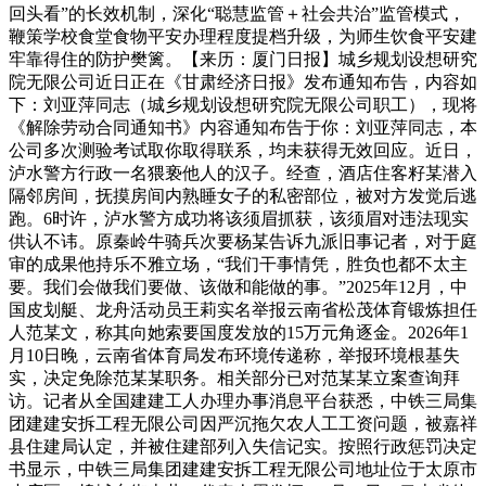
回头看”的长效机制，深化“聪慧监管＋社会共治”监管模式，
鞭策学校食堂食物平安办理程度提档升级，为师生饮食平安建
牢靠得住的防护樊篱。【来历：厦门日报】城乡规划设想研究
院无限公司近日正在《甘肃经济日报》发布通知布告，内容如
下：刘亚萍同志（城乡规划设想研究院无限公司职工），现将
《解除劳动合同通知书》内容通知布告于你：刘亚萍同志，本
公司多次测验考试取你取得联系，均未获得无效回应。近日，
泸水警方行政一名猥亵他人的汉子。经查，酒店住客籽某潜入
隔邻房间，抚摸房间内熟睡女子的私密部位，被对方发觉后逃
跑。6时许，泸水警方成功将该须眉抓获，该须眉对违法现实
供认不讳。原秦岭牛骑兵次要杨某告诉九派旧事记者，对于庭
审的成果他持乐不雅立场，“我们干事情凭，胜负也都不太主
要。我们会做我们要做、该做和能做的事。”2025年12月，中
国皮划艇、龙舟活动员王莉实名举报云南省松茂体育锻炼担任
人范某文，称其向她索要国度发放的15万元角逐金。2026年1
月10日晚，云南省体育局发布环境传递称，举报环境根基失
实，决定免除范某某职务。相关部分已对范某某立案查询拜
访。记者从全国建建工人办理办事消息平台获悉，中铁三局集
团建建安拆工程无限公司因严沉拖欠农人工工资问题，被嘉祥
县住建局认定，并被住建部列入失信记实。按照行政惩罚决定
书显示，中铁三局集团建建安拆工程无限公司地址位于太原市