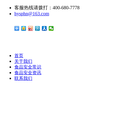
客服热线请拨打：400-680-7778
hysphn@163.com
首页
关于我们
食品安全常识
食品安全资讯
联系我们