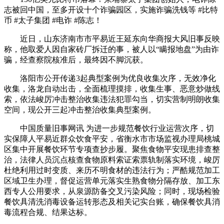
志被回中国，至多开设十个诈骗园区，实施诈骗洗钱等 #比特
币 #太子集团 #电诈 #陈志！
近日，山东济南市市平易近王延东向华商报大风旧事反映
称，他取爱人因自家砖厂拆迁的事，被人以“瞒报地盘”为由诈
骗，经查察院核准后，最终因不脚沉获。
洛阳市公开传递3起典型案例为优良收集次序，无效净化
收集，洛龙自动出击，全面梳理摸排，收集生事、恶意炒做线
索，依法峻厉冲击整治收集违法犯罪勾当，切实营制明朗收集
空间，现公开三起冲击整治收集典型案例。
中国质量旧事网讯 为进一步规范餐饮行业运营次序，切
实保障人平易近群众饮食平安，省衡水市市场监视办理局桃城
区集中开展餐饮环节专项查抄步履。聚焦食物平安现患排查整
治，法律人员沉点核查食物原料索证索票轨制落实环境，峻厉
杜绝利用过时变质、来历不明食材的违法行为；严酷规范加工
区域卫生办理，督促运营单元落实生熟食物分隔存放、加工东
西专人公用要求，从泉源防备交叉污染风险；同时，现场检验
餐饮具清洗消毒设备运转形态及相关记实台账，确保餐饮具消
毒流程合规、结果达标。