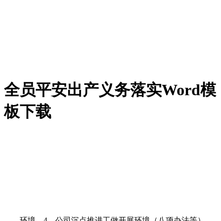
全员平安出产义务落实Word模
板下载
环境，4。公司沉点推进工做开展环境（八项办法等），