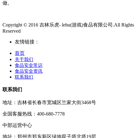
做。
Copyright © 2016 吉林乐虎- lehu(游戏)食品有限公司.All Rights
Reserved
友情链接：
首页
关于我们
食品安全常识
食品安全资讯
联系我们
联系我们
地址：吉林省长春市宽城区兰家大街3468号
全国客服热线：400-680-7778
中部运营中心
地址：郑州市郑东新区绿地双子塔北塔19层