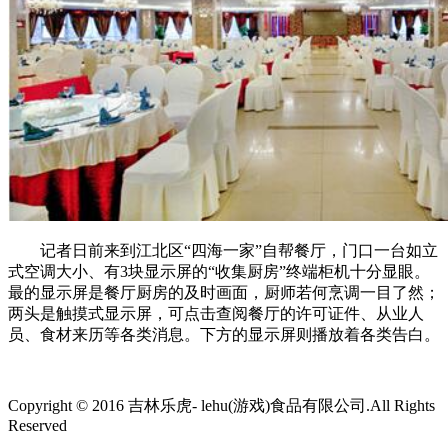
记者日前来到江北区“四海一家”自帮餐厅，门口一台如立
式空调大小、有3块显示屏的“收集厨房”终端柜机十分显眼。
最的显示屏是餐厅厨房的及时画面，厨师若何烹调一目了然；
两头是触摸式显示屏，可点击查阅餐厅的许可证件、从业人
员、食材来历等各类消息。下方的显示屏则播放着各类告白。
Copyright © 2016 吉林乐虎- lehu(游戏)食品有限公司.All Rights
Reserved