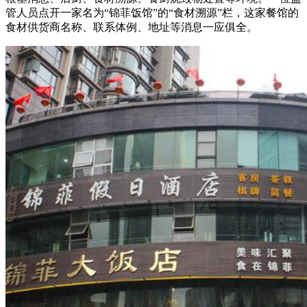
管人员点开一家名为“锦菲饭馆”的“食材溯源”栏，这家餐馆的
食材供货商名称、联系体例、地址等消息一应俱全。