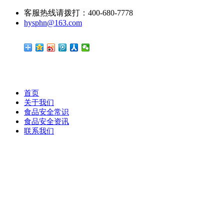
客服热线请拨打：400-680-7778
hysphn@163.com
首页
关于我们
食品安全常识
食品安全资讯
联系我们