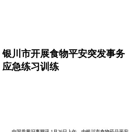
银川市开展食物平安突发事务
应急练习训练
中国质量旧事网讯 1月26日上午，由银川市食物药品平安