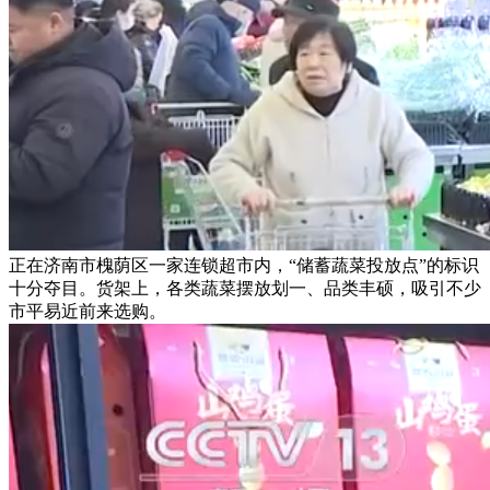
正在济南市槐荫区一家连锁超市内，“储蓄蔬菜投放点”的标识
十分夺目。货架上，各类蔬菜摆放划一、品类丰硕，吸引不少
市平易近前来选购。