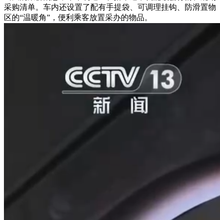
采购清单。车内还设置了配有手提袋、可调理挂钩、防滑置物
区的“温暖角”，便利乘客放置采办的物品。