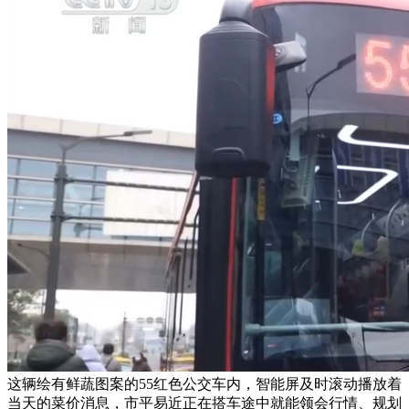
这辆绘有鲜蔬图案的55红色公交车内，智能屏及时滚动播放着
当天的菜价消息，市平易近正在搭车途中就能领会行情、规划