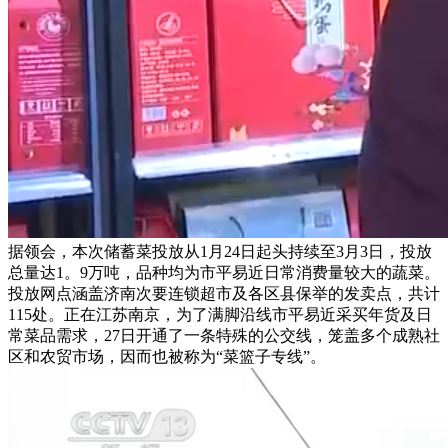
据领会，本次储蓄菜投放从1月24日起头持续至3月3日，投放
总量达1。9万吨，品种均为市平易近日常消费量较大的蔬菜。
投放网点涵盖济南次要连锁超市及各区县保举的发卖点，共计
115处。正在江苏南京，为了满脚沿线市平易近采买年货及日
常菜品需求，27日开通了一条特殊的公交线，笼盖多个成熟社
区和农贸市场，因而也被称为“菜篮子专线”。