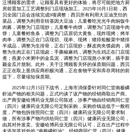
泛博顾客的需求，让顾客具有更好的体验，将尽可能把地方厨
房前置加工工艺调整到门店现场加工。2025年10月1日前，西
贝全国门店会连续完成9项调整：西贝所有利用大豆油烹饪的
菜品，调整为利用非转基因大豆油；儿童餐吃光光牛肉焖饭牛
肉酱，调整为门店现炒；儿童餐牛肉饼，调整为门店现做牛肉
饼；儿童餐鳕鱼条，调整为门店原切大黄鱼，现炸现烤；烤羊
肉串，调整为正在门店现切、现串、现烤；猪排烩酸菜中猪排
半成品，调整为生排骨，正在门店现炒；酥皮肉夹馍卤肉，调
整为生肉正在门店现卤；手撕椒麻鸡，调整为生鸡正在门店现
煮；燕麦小米粥中的金瓜泥，调整为门店现熬小米粥，插手新
颖金瓜片熬制。此外，关于泛博顾客关怀的保质期问题，西贝
正正在取上逛供应商积极沟通，正在食物平安和库存周转的前
提下，尽量缩短保质期。
2025年12月15日下战书，上海市消保委针对同仁堂南极磷
虾油产物的相关问题，正式约谈了该产物的经销商取出产商。
出产商安徽哈博药业无限公司陈述，涉事产物由经销商同仁堂
（四川）健康药业无限公司定制采购，采购价钱远低于一般程
度，产物包拆按照同仁堂（四川）健康药业无限公司要求制
做，所有涉事产物均供给同仁堂（四川）健康药业无限公司，
由其对外发卖。安徽哈博药业无限公司认可，正在出产过程中
未添加其对外的 “南极磷虾油”。经销商同仁堂（四川）健康