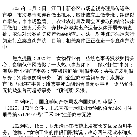
2025年12月15日，江门市新会区市场监视办理局传递称，
市委、市次要带领连夜做出批示，敏捷成立工做专班，组建以
市牵头，市市场监管、、农业农村局及新会区参取的结合法律
工做组，连夜兵分六，奔赴6家涉案出产运营从体开展专项查
处，依法对涉案的陈皮产物采纳查封办法，对涉嫌违法运营行
为进行立案查询拜访。目前，相关案件正正在进一步查询拜访
中。
焦点提醒：2025年，食物行业有一些热点事务激发舆情关
心，食物伙伴网拾掇了十大热点事务如下：“保水虾仁”事务；
海底捞“小便门”事务；“南极磷虾油”制假事务；央视陈皮制假
事务；河南假奶粉事务；部门企业商标营销事务；永辉超
市“反向抹零”事务；维态美卵白酶铅含量超标事务；盒马鲜生
无抗鸡蛋兽药超标事务；“预制菜”风浪。
2025年6月，国度学问产权局发布国知商标审撤字
〔2025〕172号文件，正式宣布千禾味业食物股份无限公司注
册号第35126959号“千禾 0+”注册商标无效。
2026年1月16日，罗永浩正在微博上发布长文回应西贝事
务。他称，“食物工业的伴侣们跟我说，冷冻西兰花成本确实