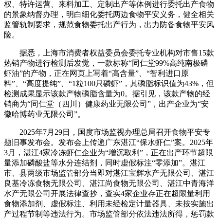
权、特许运营、来料加工、定制出产等体例进行委托出产食物
的景象纳督办理，明白细化委托两边食物平安义务，健全相关
监管轨制要求，规范食物委托出产行为，出力防备食物平安风
险。
据悉，上海市消费者权益委员会委托专业机构对市售15款
热销产物进行检测后发觉，一款标称“同仁堂99%高纯南极磷
虾油”的产物，正在网页上写着“高含量”、“智利进口原
料”、“高度提纯”、“1粒100只磷虾”，其磷脂标识值为43%，但
检测成果显示该款产物磷脂含量为0。据引见，该款产物的经
销商为“同仁堂（四川）健康药业无限公司”，出产企业为“安
徽哈博药业无限公司”。
2025年7月29日，国度市场监视办理总局召开食物平安专
题旧事发布会。发布会上传递广东湛江“保水虾仁”案。2025年
3月，湛江4家冷冻虾仁企业为“增沉取利”，正在出产环节超限
量添加磷酸盐等水分连结剂，同时虚假标注“零添加”。湛江
市、县两级市场监管部分当即对湛江宝辉水产无限公司、湛江
良基冷冻食物无限公司、湛江尚食物无限公司、湛江中青海洋
水产无限公司开展法律查抄，查实4家企业存正在超限量利用
食物添加剂、虚假标注、利用未经检定计量器具、未按实施出
产过程节制等违法行为。市场监管部分依法违法所得，惩罚款