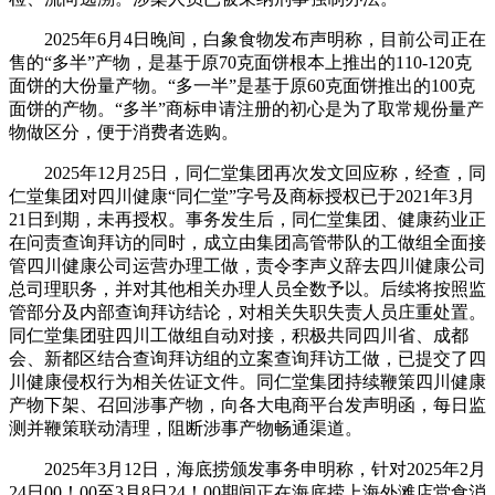
2025年6月4日晚间，白象食物发布声明称，目前公司正在
售的“多半”产物，是基于原70克面饼根本上推出的110-120克
面饼的大份量产物。“多一半”是基于原60克面饼推出的100克
面饼的产物。“多半”商标申请注册的初心是为了取常规份量产
物做区分，便于消费者选购。
2025年12月25日，同仁堂集团再次发文回应称，经查，同
仁堂集团对四川健康“同仁堂”字号及商标授权已于2021年3月
21日到期，未再授权。事务发生后，同仁堂集团、健康药业正
在问责查询拜访的同时，成立由集团高管带队的工做组全面接
管四川健康公司运营办理工做，责令李声义辞去四川健康公司
总司理职务，并对其他相关办理人员全数予以。后续将按照监
管部分及内部查询拜访结论，对相关失职失责人员庄重处置。
同仁堂集团驻四川工做组自动对接，积极共同四川省、成都
会、新都区结合查询拜访组的立案查询拜访工做，已提交了四
川健康侵权行为相关佐证文件。同仁堂集团持续鞭策四川健康
产物下架、召回涉事产物，向各大电商平台发声明函，每日监
测并鞭策联动清理，阻断涉事产物畅通渠道。
2025年3月12日，海底捞颁发事务申明称，针对2025年2月
24日00！00至3月8日24！00期间正在海底捞上海外滩店堂食消