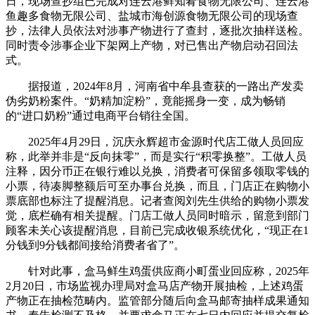
日，现场查抄组已完成对连云港鲜知肴食物无限公司、连云港
鱼趣多食物无限公司、盐城市海创源食物无限公司的现场查
抄，法律人员依法对涉事产物进行了查封，逐批次抽样送检。
同时责令涉事企业下架网上产物，对已售出产物启动召回法
式。
据报道，2024年8月，河南省中牟县查获的一路出产发卖
伪劣奶粉案件。“奶精加淀粉”，竟能摇身一变，成为畅销
的“进口奶粉”通过电商平台销往全国。
2025年4月29日，沉庆永辉超市金源时代店工做人员回应
称，此举并非是“反向抹零”，而是实行“积零换整”。工做人员
注释，因分币正在银行难以兑换，消费者可保留多领取零钱的
小票，待凑脚整额后可至办事台兑换，而且，门店正在购物小
票底部也标注了提醒消息。记者查阅刘先生供给的购物小票发
觉，底栏确有相关提醒。门店工做人员同时暗示，留意到部门
顾客未关心该提醒消息，目前已完成收银系统优化，“现正在1
分钱到9分钱都间接给消费者省了”。
针对此事，盒马鲜生鸡蛋供应商小町蛋业回应称，2025年
2月20日，市场监视办理局对盒马店产物开展抽检，上述鸡蛋
产物正在抽检范畴内。监管部分随后向盒马邮寄抽样成果通知