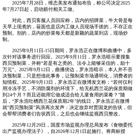
2025年7月28日，维态美发布通知布告，称公司决定2025
年7月27日起，启动赔付相关工做。
对此，西贝客服人员回应称，店内的招牌菜，牛大骨是每
天早上现煮的，莜面也是店内工做人员现场手搓的，不存正在
预制。别的，店内的炒菜每天都是新颖的蔬菜到店，现场炒
制。
2025年9月11日-15日期间，罗永浩正在微博和曲播中，多
次针对该事务进行回应。2025年9月11日，罗永浩暗示要搜集
西贝预制菜，并称“若是有之类的、法令上能够采信的，励十
万元”。2025年9月12日，曲播傍边，罗永浩暗示，本人并不否
决预制菜，只是想借此事务，让预制菜市场通明化，消费者的
知情权。2025年9月13日，罗永浩正在微博发文称：“若何仅利
用冷冻手艺，不消防腐剂的环境下，给无机西兰花的保质期做
到24个月？而且还能用它做成适合给儿童食用的菜肴？”随
后，“罗永浩吐槽西兰花保质期2年”的线日，罗永浩正在微博
就“西贝预制菜”风浪再次发声：决定放弃对贾国龙的告状，但
会帮帮消费者们告状西贝，之后也会继续监视西贝整改。
2025年12月29日，国度市场监视办理总局发布《食物委托
出产监视办理法子》，自2026年12月1日起施行。将商标授