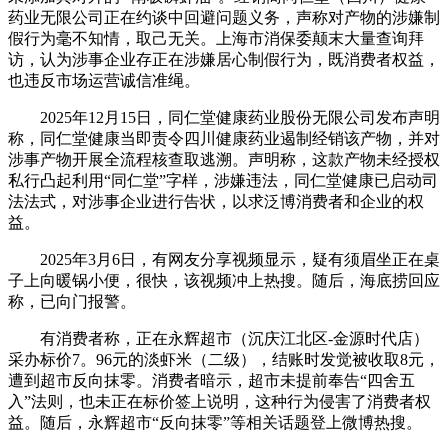
药业无限公司正在约谈中回避问题义务，声称对产物的涉嫌制
假行为毫不知情，取己无关。上海市消保委颠末大量查询拜
访，认为涉事企业存正在涉嫌居心制假行为，既消费者权益，
也违反市场运营诚信准绳。
2025年12月15日，同仁堂健康药业股份无限公司发布声明
称，同仁堂健康当即责令四川健康药业遏制经销该产物，并对
涉事产物开展全流程核查取逃溯。声明称，这款产物未经授权
私行凸起利用“同仁堂”字样，涉嫌违法，同仁堂健康已启动司
法法式，对涉事企业进行告状，以求泛博消费者和企业的权
益。
2025年3月6日，有网友分享视频显示，疑有须眉坐正在桌
子上向暖锅小便，很快，该视频冲上热搜。随后，海底捞回应
称，已向门报警。
有消费者称，正在永辉超市（沉庆江北区-金源时代店）
采办标价7。96元的淡虾米（二级），结账时发觉被收取8元，
遭到超市反向抹零。消费者暗示，超市未提前奉告“四舍五
入”法则，也未正在标价签上说明，这种行为侵害了消费者权
益。随后，永辉超市“反向抹零”等相关话题登上微博热搜。