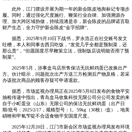
此外，江门摆设开展为期一年的新会陈皮地舆标记专项步
履。同时，通过强化尺度施行、鞭策行业自律、加强溯源办
理、加大跨区域协做，持续混淆是非，新会陈皮的品牌诺言取
财产生态，全力守护新会陈皮“金字招牌”。
据悉，2025年9月10日下战书，罗永浩正在社交账号发文
吐槽，本人和同事去西贝吃饭，“发觉几乎全都是预制菜，还
那么贵”，“但愿国度尽早鞭策立法，强制饭店说明能否用了预
制菜”。
2025年5月，涉事盒马店所售保洁无抗鲜鸡蛋已改换出产
方。伙计暗示，问题批次出产方送三方检测后产物及格，若采
办该批次商品的顾客存疑可申请退款。
据悉，市场监视办理局正在2025年5月8日发布的食物平安
抽检传递中指出，青岛盒马收集科技无限公司分公司发卖的来
自于小町蛋业（山东）无限公司的保洁无抗鲜鸡蛋（出产日
期/批号：2025/2/17，规格型号：1。59kg（30枚）/盒），地美
硝唑和甲氧苄啶不合适食物平安国度尺度。
2025年12月20日，江门市新会区市场监视办理局发布环境