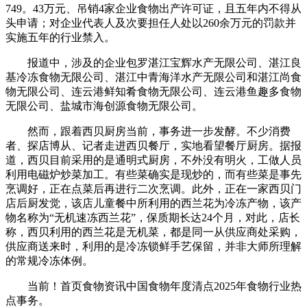
749。43万元、吊销4家企业食物出产许可证，且五年内不得从
头申请；对企业代表人及次要担任人处以260余万元的罚款并
实施五年的行业禁入。
报道中，涉及的企业包罗湛江宝辉水产无限公司、湛江良
基冷冻食物无限公司、湛江中青海洋水产无限公司和湛江尚食
物无限公司、连云港鲜知肴食物无限公司、连云港鱼趣多食物
无限公司、盐城市海创源食物无限公司。
然而，跟着西贝厨房当前，事务进一步发酵。不少消费
者、探店博从、记者走进西贝餐厅，实地看望餐厅厨房。据报
道，西贝目前采用的是通明式厨房，不外没有明火，工做人员
利用电磁炉炒菜加工。有些菜确实是现炒的，而有些菜是事先
烹调好，正在点菜后再进行二次烹调。此外，正在一家西贝门
店后厨发觉，该店儿童餐中所利用的西兰花为冷冻产物，该产
物名称为“无机速冻西兰花”，保质期长达24个月，对此，店长
称，西贝利用的西兰花是无机菜，都是同一从供应商处采购，
供应商送来时，利用的是冷冻锁鲜手艺保留，并非大师所理解
的常规冷冻体例。
当前！首页食物资讯中国食物年度清点2025年食物行业热
点事务。