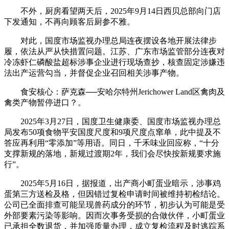
不外，厨房看望两天后，2025年9月14日西贝总部向门店
下发通知，不再向顾客后厨参不雅。
对此，国度市场监视办理总局连夜摆设各地开展法律步
履，依法从严从快措置问题。江苏、广东市场监管部分连夜对
冷冻虾仁磷酸盐超标涉事企业进行现场查抄，核查固定涉嫌违
法出产运营勾当，并督促企业召回相关涉事产物。
食安核心：萨克森──安哈尔特州Jerichower Land区禽肉及
禽类产物暂停进口？。
2025年3月27日，国度卫生健康委、国度市场监视办理总
局发布50项食物平安国度尺度和9项尺度点窜单，此中提及不
答应再利用“零添加”等用语。同日，千禾味业回应称，“十分
支撑新规的落地，新规过渡期2年，我们会尽快按新规要求施
行”。
2025年5月16日，据报道，出产商小町蛋业暗示，涉事鸡
蛋第三方送检及格，但因错过复检申请时间被维持初检结论。
公司已全面排查可能呈现兽药成分的环节，初步认为可能是受
外部要素污染等影响。因而次事务受损的合做伙伴，小町蛋业
已承担全数退货，并加强质量办理，成立复检流程及时逃踪系