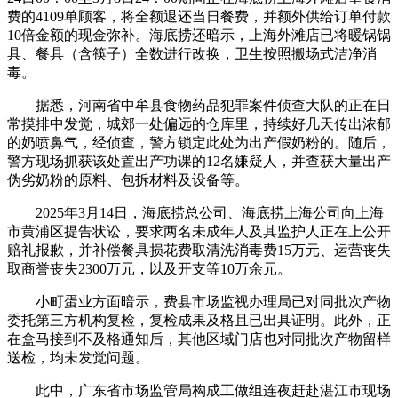
费的4109单顾客，将全额退还当日餐费，并额外供给订单付款
10倍金额的现金弥补。海底捞还暗示，上海外滩店已将暖锅锅
具、餐具（含筷子）全数进行改换，卫生按照搬场式洁净消
毒。
据悉，河南省中牟县食物药品犯罪案件侦查大队的正在日
常摸排中发觉，城郊一处偏远的仓库里，持续好几天传出浓郁
的奶喷鼻气，经侦查，警方锁定此处为出产假奶粉的。随后，
警方现场抓获该处置出产功课的12名嫌疑人，并查获大量出产
伪劣奶粉的原料、包拆材料及设备等。
2025年3月14日，海底捞总公司、海底捞上海公司向上海
市黄浦区提告状讼，要求两名未成年人及其监护人正在上公开
赔礼报歉，并补偿餐具损花费取清洗消毒费15万元、运营丧失
取商誉丧失2300万元，以及开支等10万余元。
小町蛋业方面暗示，费县市场监视办理局已对同批次产物
委托第三方机构复检，复检成果及格且已出具证明。此外，正
在盒马接到不及格通知后，其他区域门店也对同批次产物留样
送检，均未发觉问题。
此中，广东省市场监管局构成工做组连夜赶赴湛江市现场