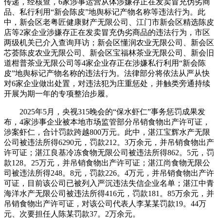
传递，经核查，6家涉事运营从体涉嫌存正在发卖冒充伪劣商
品、私行利用“新会陈皮”地舆标记产物名称等违法行为。此
中，新会区老粤匠健康财产无限公司、江门市新会区精选陈皮
店等2家企业涉嫌存正在发卖冒充伪劣商品的违法行为，市区
两级机关已介入查询拜访；新会区懂润农业无限公司、新会区
芯荟陈皮农业无限公司、新会区宝福林茶业无限公司、新会旧
道柑普茶业无限公司等4家企业存正在涉嫌私行利用“新会陈
皮”地舆标记产物名称的违法行为。法律部分将依法从严从快
对6家企业做出处置，对违法犯为庄重惩处，并触类旁通持续
开展为期一年的专项整治步履。
2025年5月，央视315晚会的“保水虾仁”事务惩罚成果发
布，4家涉事企业被本地市场监管部分吊销食物出产许可证，
涉案虾仁，合计罚款跨越800万元。此中，湛江宝辉水产无限
公司被违法所得6290元，罚款212。3万余元，并吊销食物出产
许可证；湛江良基冷冻食物无限公司被违法所得862。5元，罚
款128。25万元，并吊销食物出产许可证；湛江尚食物无限公
司被违法所得248。8元，罚款226。4万元，并吊销食物出产许
可证，目前该公司已被列入严沉违法失信企业名单；湛江中青
海洋水产无限公司被违法所得416元，罚款181。85万余元，并
吊销食物出产许可证，对该公司代表人李某某罚款19。44万
元、次要担任人陈某罚款37。2万余元。