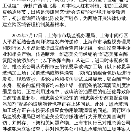
工做组”，奔赴广西浦北县，对本地大红柑种植、初加工及陈
皮畅通环节，出格是涉嫌冒充“新会陈皮”的环境开展专项调
研，初步查询拜访浦北陈皮财产链条，为两地开展法律协做、
建立跨区域管理机制奠基根本。
2025年7月17日，上海市市场监视办理局、上海市闵行区
人平易近结合查询拜访组发布传递称，上海市市场监视办理局
和闵行区人平易近敏捷成立结合查询拜访组，全面彻查涉事企
业和相关产物。传递暗示，维态美公司经销的“维态美卵白酶
复配食物添加剂”（以下称卵白酶）从进口，进口时未配备滴
管。维态美公司从丹阳市云阳镇恩承玻璃加工场（以下称恩承
玻璃加工场）采购玻璃或塑料滴管，取卵白酶组合包拆后进行
发卖。现场查抄、多轮抽检和模仿尝试成果显示，卵白酶产物
本身、配备的塑料滴管均未检出铅，但配备的玻璃滴管刻度油
墨层含铅。正在利用过程中，玻璃滴管油墨层的铅迁徙导致卵
白酶铅含量超标。维态美公司经销的“维态美分析酶复配食物
添加剂”配备的玻璃滴管也存正在上述问题。此外，恩承玻璃
加工场存正在未按要求供应食物用玻璃滴管的问题。闵行区市
场监视办理局已对维态美公司涉嫌违法行为开展立案查询拜
访，并封存、下架相关问题产物。上海市闵行已对维态美公司
涉嫌犯为立案侦查，并对维态美公司和恩承玻璃加工场涉案人