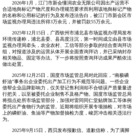
2026年1月，江门市新会懂润农业无限公司因出产运营不
合适地舆标记产物尺度和办理规范要求而利用该地舆标记产物
的名称和公用标记的行为及发布违法告白，被江门市新会区市
场监视办理局违法所得3万余元，并被罚款55万余元。
2025年12月15日，广西钦州市浦北县市场监视办理局发布
环境传递称，浦北县委、县高度注沉，第一时间成立由县市场
监视办理局牵头，农业农村、工信等部分参取的结合查询拜访
组，对报道涉及的运营从体开展全面查询拜访，并已采纳封存
相关物品、固定等办法。下一步将按照查询拜访成果严酷依法
做出处置。
2025年12月25日，国度市场监管总局对此回应，“南极磷
虾油”事务出企业委托出产加工行为不规范等问题。一些企业
借帮企业品牌影响力，仅关登记售利润却不合错误产质量量进
行把关，以至被委托企业制售不及格产物。国度市场监管总局
将指点处所市场监管部分，加强对雷同同仁堂贴牌加工等体例
委托出产食物行为的监管。近期将组织开展专项抽检，对市场
上的磷虾油、鱼油等产物加督抽检力度，峻厉冲击相关违法行
为。
2025年9月15日，西贝发布报歉信。道歉信称，为了满脚