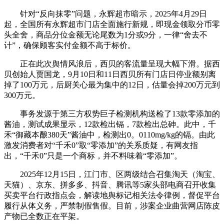
针对“反向抹零”问题，永辉超市暗示，2025年4月29日
起，全国所有永辉超市门店全面施行新规，即现金领取分币零
头全舍，商品分位金额无论尾数为1分或9分，一律“舍去不
计”，确保顾客实付金额不高于标价。
正在此次舆情风浪后，西贝的客流量呈现大幅下滑。据西
贝创始人贾国龙，9月10日和11日西贝所有门店日停业额别离
掉了100万元，后厨关心最为集中的12日，估量会掉200万元到
300万元。
事务发源于第三方权势巨子检测机构送检了13款零添加的
酱油，测试成果显示，12款检出镉，7款检出总砷。此中，千
禾“御藏本酿380天”酱油中，检测出0。0110mg/kg的镉。由此
激发消费者对“千禾0”取“零添加”的关系质疑，有网友指
出，“千禾0”只是一个商标，并不料味着“零添加”。
2025年12月15日，江门市、区两级结合召集淘天（淘宝、
天猫）、京东、拼多多、抖音、腾讯等5家头部电商召开收集
买卖平台行政指点会，解读地舆标记相关法令律例，督促平台
履行从体义务，严禁制假售假。目前，涉案企业曲营网店陈皮
产物已全数正在平架。