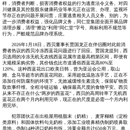
样，消费者判断，损害消费者权益的行为逃查法令义务。对四
川健康及其控股股东健康药业等单元正在运营、办理、监视环
节存正在的问题开展问责，庄重逃查相关人员义务。别的，为
进一步消费者权益，强化品牌义务，同仁堂集团全面开展品牌
清理步履，清理“擦边”利用“同仁堂”字号、商标利用不规范等
行为，严酷规范品牌办理系统。
2026年1月18日，西贝董事长贾国龙正在伴侣圈对此前消
费者热议的西贝冷冻西蓝花问题进行了回应。贾国龙提到，西
贝选用的冷冻无机无农残西蓝花属市道最高档第区间，即便有
大规模采购劣势，其价钱也比市道通俗西蓝花高80%至
120%。这种西蓝花出口欧美日韩，曾为亚运会公用，取山
姆、盒马等超市的西蓝花同款。采用超低温急冻手艺，正在不
添加任何防腐剂的环境下，无效减缓维生素流失，保留矿物质
取炊事纤维。全程冷链运输，确保最高尺度的食物平安。西贝
从来不存正在什么“两岁的西蓝花”，西贝的高周转率了无机西
蓝花正在两个月内利用完毕，现正在的尺度是必需一个月内利
用完毕。
犯罪团伙正在出租屋用植脂末（奶精）、麦芽糊精（淀粉
类原料）和固体饮料勾兑奶粉，添加工业喷鼻精伪制奶喷鼻取
质地，伪制14种进口奶粉包拆，涉案金额共计650余万元。单