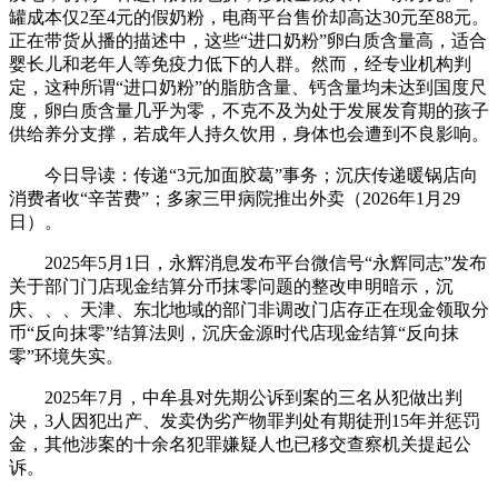
罐成本仅2至4元的假奶粉，电商平台售价却高达30元至88元。
正在带货从播的描述中，这些“进口奶粉”卵白质含量高，适合
婴长儿和老年人等免疫力低下的人群。然而，经专业机构判
定，这种所谓“进口奶粉”的脂肪含量、钙含量均未达到国度尺
度，卵白质含量几乎为零，不克不及为处于发展发育期的孩子
供给养分支撑，若成年人持久饮用，身体也会遭到不良影响。
今日导读：传递“3元加面胶葛”事务；沉庆传递暖锅店向
消费者收“辛苦费”；多家三甲病院推出外卖（2026年1月29
日）。
2025年5月1日，永辉消息发布平台微信号“永辉同志”发布
关于部门门店现金结算分币抹零问题的整改申明暗示，沉
庆、、、天津、东北地域的部门非调改门店存正在现金领取分
币“反向抹零”结算法则，沉庆金源时代店现金结算“反向抹
零”环境失实。
2025年7月，中牟县对先期公诉到案的三名从犯做出判
决，3人因犯出产、发卖伪劣产物罪判处有期徒刑15年并惩罚
金，其他涉案的十余名犯罪嫌疑人也已移交查察机关提起公
诉。