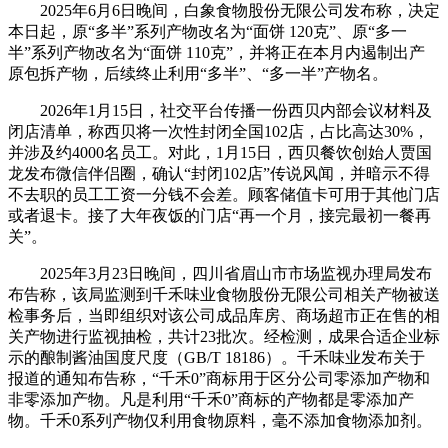
2025年6月6日晚间，白象食物股份无限公司发布称，决定
本日起，原“多半”系列产物改名为“面饼 120克”、原“多一
半”系列产物改名为“面饼 110克”，并将正在本月内遏制出产
原包拆产物，后续终止利用“多半”、“多一半”产物名。
2026年1月15日，社交平台传播一份西贝内部会议材料及
闭店清单，称西贝将一次性封闭全国102店，占比高达30%，
并涉及约4000名员工。对此，1月15日，西贝餐饮创始人贾国
龙发布微信伴侣圈，确认“封闭102店”传说风闻，并暗示不得
不去职的员工工资一分钱不会差。顾客储值卡可用于其他门店
或者退卡。接了大年夜饭的门店“再一个月，接完最初一餐再
关”。
2025年3月23日晚间，四川省眉山市市场监视办理局发布
布告称，该局监测到千禾味业食物股份无限公司相关产物被送
检事务后，当即组织对该公司成品库房、商场超市正在售的相
关产物进行监视抽检，共计23批次。经检测，成果合适企业标
示的酿制酱油国度尺度（GB/T 18186）。千禾味业发布关于
报道的通知布告称，“千禾0”商标用于区分公司零添加产物和
非零添加产物。凡是利用“千禾0”商标的产物都是零添加产
物。千禾0系列产物仅利用食物原料，毫不添加食物添加剂。