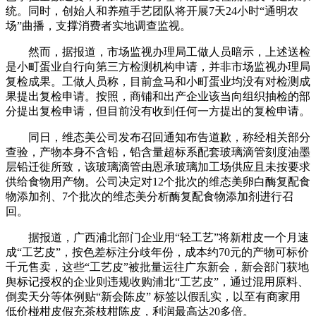
统。同时，创始人和养殖手艺团队将开展7天24小时“通明农
场”曲播，支撑消费者实地调查监视。
然而，据报道，市场监视办理局工做人员暗示，上述送检
是小町蛋业自行向第三方检测机构申请，并非市场监视办理局
复检成果。工做人员称，目前盒马和小町蛋业均没有对检测成
果提出复检申请。按照，商铺和出产企业该当向组织抽检的部
分提出复检申请，但目前没有收到任何一方提出的复检申请。
同日，维态美公司发布召回通知布告道歉，称经相关部分
查验，产物本身不含铅，铅含量超标系配套玻璃滴管刻度油墨
层铅迁徙所致，该玻璃滴管由恩承玻璃加工场供应且未按要求
供给食物用产物。公司决定对12个批次的维态美卵白酶复配食
物添加剂、7个批次的维态美分析酶复配食物添加剂进行召
回。
据报道，广西浦北部门企业用“轻工艺”将新柑皮一个月速
成“工艺皮”，按色差标注分歧年份，成本约70元的产物可标价
千元售卖，这些“工艺皮”被批量运往广东新会，新会部门获地
舆标记授权的企业则违规收购浦北“工艺皮”，通过混用原料、
倒卖天分等体例贴“新会陈皮” 标签以假乱实，以至有商家用
低价椪柑皮假充茶枝柑陈皮，利润最高达20多倍。