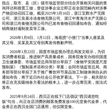
指点，取市、县（区）级市场监管部分结合开展相关问题的查
询拜访和措置工做，督促涉事企业立即正在全国范畴内对涉事
产物启动召回工做。截至2025年3月16日，湛江宝辉水产无限
公司、湛江良基冷冻食物无限公司、湛江中青海洋水产无限公
司和湛江尚食物无限公司均已发布食物召回通知布告、通知经
销商做好遏制发卖等工做。
2026年1月8日、1月12日，海底捞“小便门”当事人唐某及
其父母、吴某及其父母别离发传教歉声明。
2026年1月22日，国度市场监视办理总局发文暗示，为切
实消费者权益，推进财产高质量成长，国务院食安办组织国度
卫生健康委、市场监管总局等部分草拟了《食物平安国度尺度
预制菜》《预制菜术语和分类》草案；会同市场监管总局、商
务部等部分草拟了关于推广餐饮环节菜品加工制做体例自从的
通知布告，将于近日向社会公开收罗看法。下一步，相关部分
将正在充实吸纳各方看法的根本上，进一步点窜完美，按法式
发布。
2025年9月24日，西贝正在线下门店倡议“西贝请您吃
饭”勾当，向正在店消费的顾客免费发放100元堂食代金券，代
金券正在西贝全国门店通用，但仅限堂食。