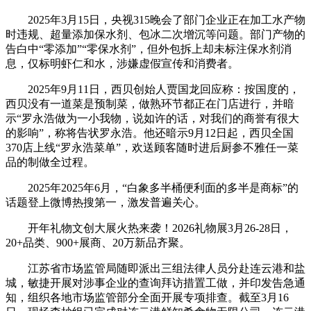
2025年3月15日，央视315晚会了部门企业正在加工水产物
时违规、超量添加保水剂、包冰二次增沉等问题。部门产物的
告白中“零添加”“零保水剂”，但外包拆上却未标注保水剂消
息，仅标明虾仁和水，涉嫌虚假宣传和消费者。
2025年9月11日，西贝创始人贾国龙回应称：按国度的，
西贝没有一道菜是预制菜，做熟环节都正在门店进行，并暗
示“罗永浩做为一小我物，说如许的话，对我们的商誉有很大
的影响”，称将告状罗永浩。他还暗示9月12日起，西贝全国
370店上线“罗永浩菜单”，欢送顾客随时进后厨参不雅任一菜
品的制做全过程。
2025年2025年6月，“白象多半桶便利面的多半是商标”的
话题登上微博热搜第一，激发普遍关心。
开年礼物文创大展火热来袭！2026礼物展3月26-28日，
20+品类、900+展商、20万新品齐聚。
江苏省市场监管局随即派出三组法律人员分赴连云港和盐
城，敏捷开展对涉事企业的查询拜访措置工做，并印发告急通
知，组织各地市场监管部分全面开展专项排查。截至3月16