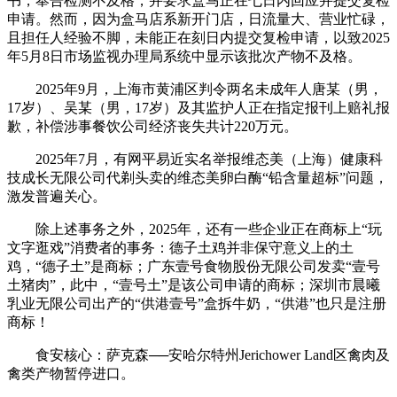
书，奉告检测不及格，并要求盒马正在七日内回应并提交复检
申请。然而，因为盒马店系新开门店，日流量大、营业忙碌，
且担任人经验不脚，未能正在刻日内提交复检申请，以致2025
年5月8日市场监视办理局系统中显示该批次产物不及格。
2025年9月，上海市黄浦区判令两名未成年人唐某（男，
17岁）、吴某（男，17岁）及其监护人正在指定报刊上赔礼报
歉，补偿涉事餐饮公司经济丧失共计220万元。
2025年7月，有网平易近实名举报维态美（上海）健康科
技成长无限公司代剃头卖的维态美卵白酶“铅含量超标”问题，
激发普遍关心。
除上述事务之外，2025年，还有一些企业正在商标上“玩
文字逛戏”消费者的事务：德子土鸡并非保守意义上的土
鸡，“德子土”是商标；广东壹号食物股份无限公司发卖“壹号
土猪肉”，此中，“壹号土”是该公司申请的商标；深圳市晨曦
乳业无限公司出产的“供港壹号”盒拆牛奶，“供港”也只是注册
商标！
食安核心：萨克森──安哈尔特州Jerichower Land区禽肉及
禽类产物暂停进口。