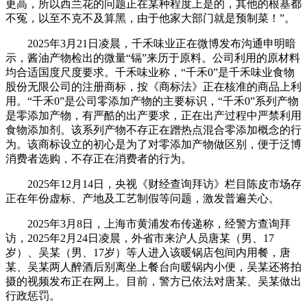
更高，所以西兰花的问题正在某种程度上是的，其他的根基都
不冤，以至不克不及算黑，由于他家大部门就是预制菜！”。
2025年3月21日凌晨，千禾味业正在微博发布沟通申明暗
示，酱油产物检出的微量“镉”来历于原料。公司利用的原材料
均合适国度尺度要求。千禾味业称，“千禾0”是千禾味业食物
股份无限公司的注册商标，按《商标法》正在核准的商品上利
用。“千禾0”是公司零添加产物的主要标识，“千禾0”系列产物
是零添加产物，有严酷的出产要求，正在出产过程中严禁利用
食物添加剂。该系列产物不存正在蹭热点混合零添加概念的行
为。该商标设立的初心是为了对零添加产物做区别，便于泛博
消费者选购，不存正在消费者的行为。
2025年12月14日，央视《财经查询拜访》栏目陈皮市场存
正在年份虚标、产地及工艺制假等问题，激发普遍关心。
2025年3月8日，上海市黄浦发布传递称，经警方查询拜
访，2025年2月24日凌晨，外省市来沪人员唐某（男、17
岁）、吴某（男、17岁）等人进入该暖锅店包间内用餐，唐
某、吴某两人醉酒后别离坐上餐台向暖锅内小便，吴某还将拍
摄的视频发布正在网上。目前，警方已依法对唐某、吴某做出
行政惩罚。