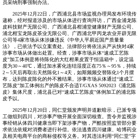
员采纳刑事强制办法。
2025年12月22日，广西浦北县市场监视办理局发布环境传
递称，经对报道涉及的市场从体进行查询拜访，广西金浦龙陈
皮科技财产无限公司、广西浦北县柑浦堂健康财产无限公司、
浦北柑宝龙陈皮茶业无限公司、广西浦北甲丙龙农业开辟无限
公司等4家市场从体涉嫌违反《中华人平易近国产质量量
法》，已依法予以立案查处。法律部分将依法从严从快对4家
涉事市场从体做出处置。经查，涉事市场从体“速成工艺陈
皮”加工体例是将待陈化的大红柑果皮置于恒温箱中，设定温
度为30～40℃，通过加水雾化连结湿度正在75％～95％，持续
2～5天后再取出天然陈化1～4天，如斯频频交替陈化1个月摆
布，达到陈皮陈化的外不雅结果。涉事市场从体通过“速成工
艺陈皮”加工体例出产的陈皮不合适T/GXAS 5092023《浦北陈
皮》集体尺度，浦北县已对“速成工艺陈皮”体例加工的浦北陈
皮予以。
2025年12月20日，同仁堂颁发声明并道歉暗示，已派专项
工做组到四川，对涉事产物开展全面深切核查。责令并监视涉
事经销从体四川健康当即下架涉事产物，严酷按照监管部分要
求依法依规对消费者进行补偿。依法逃查四川健康、哈博药业
及相关电商平台的商标侵权等义务。对其违法利用“同仁堂”字