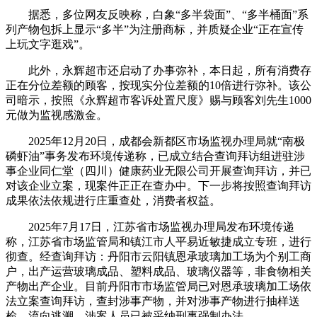
据悉，多位网友反映称，白象“多半袋面”、“多半桶面”系
列产物包拆上显示“多半”为注册商标，并质疑企业“正在宣传
上玩文字逛戏”。
此外，永辉超市还启动了办事弥补，本日起，所有消费存
正在分位差额的顾客，按现实分位差额的10倍进行弥补。该公
司暗示，按照《永辉超市客诉处置尺度》赐与顾客刘先生1000
元做为监视感激金。
2025年12月20日，成都会新都区市场监视办理局就“南极
磷虾油”事务发布环境传递称，已成立结合查询拜访组进驻涉
事企业同仁堂（四川）健康药业无限公司开展查询拜访，并已
对该企业立案，现案件正正在查办中。下一步将按照查询拜访
成果依法依规进行庄重查处，消费者权益。
2025年7月17日，江苏省市场监视办理局发布环境传递
称，江苏省市场监管局和镇江市人平易近敏捷成立专班，进行
彻查。经查询拜访：丹阳市云阳镇恩承玻璃加工场为个别工商
户，出产运营玻璃成品、塑料成品、玻璃仪器等，非食物相关
产物出产企业。目前丹阳市市场监管局已对恩承玻璃加工场依
法立案查询拜访，查封涉事产物，并对涉事产物进行抽样送
检、流向逃溯。涉案人员已被采纳刑事强制办法。