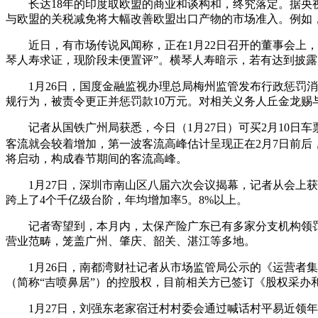
长达18年的印度取欧盟的商业和谈构和，终究落定。据央视
与欧盟的关税减免将大幅改善欧盟出口产物的市场准入。例如，汽
近日，有市场传说风闻称，正在1月22日召开的董事会上，
琴人寿求证，现阶段未便置评”。横琴人寿暗示，若有达到披
1月26日，国度金融监视办理总局梅州监管发布行政惩罚消
规行为，被责令更正并惩罚款10万元。对相关义务人丘金龙赐
记者从国铁广州局获悉，今日（1月27日）可买2月10日车
客流就会较着增加，第一波客流高峰估计呈现正在2月7日前后
将启动，构成春节期间的客流高峰。
1月27日，深圳市南山区八届六次会议揭幕，记者从会上获悉，
跨上了4个千亿级台阶，年均增加率5。8%以上。
记者寄望到，本月内，太保产险广东已有多家分支机构领罚单
营业范畴，笼盖广州、肇庆、韶关、湛江等多地。
1月26日，南都湾财社记者从市场监管局公示的《运营者集
（简称“吉喷鼻居”）的控股权，目前相关方已签订《股权采办
1月27日，刘强东老家宿迁村村委会通过喊话村平易近领年货