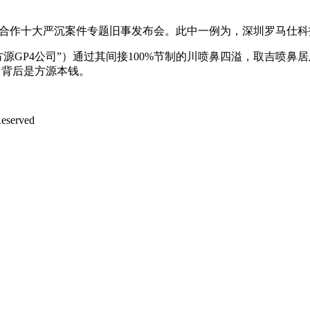
式”合作十大严沉案件专题旧事发布会。此中一例为，深圳罗马仕
GP4 Ltd。（简称“方源GP4公司”）通过其间接100%节制的川喷鼻
司背后是方源本钱。
served