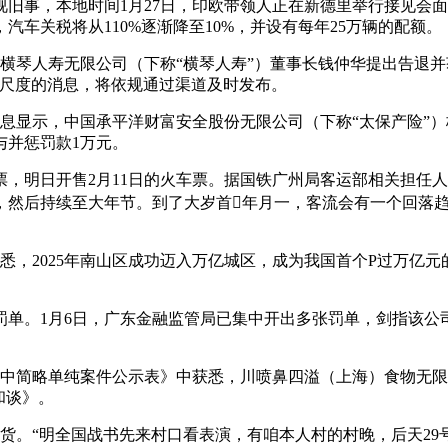
旧事，本地时间1月27日，印欧带领人正在新德里举行接见会
车关税将从110%逐渐降至10%，并设有每年25万辆的配额。
横琴人寿无限公司（下称“横琴人寿”）董事长钱仲华提出告退并
露尺度的消息，将依规通过渠道及时发布。
息显示，中国承平洋财富安全股份无限公司（下称“太保产险”
与并惩罚款1万元。
票，明日开售2月11日的火车票。据国铁广州局客运部相关担任
，然后持续至大年节。到了大岁首年月一，客流会有一个回落
2025年南山区成功迈入万亿城区，成为我国首个P过万亿元的地
。1月6日，广东金融监管局已集中开出多张罚单，剑指该公
中简略单纯案件公示表》中获悉，川喷鼻四溢（上海）食物无限
和谈》。
。“明全国战书先来村口看表演，有咱本人村的村晚，后天29