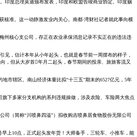
面。印度总理莫迪颁布发表，印度和欧盟告竣商业协定。印度赐
获核准。这一动静激发业内关心。南都·湾财社记者就此事向横
）梅州核心支公司，存正在农业承保消息记录不实正在的违法违
人引见，估计本年从小年起头，也就是春节前一周摆布的样子，
趋向，但从大岁首年月二起头，春节期间的投亲、旅旅客流又
市辖区。南山经济体量比拟“十三五”期末的6527亿元，5年
司旗下多家分支机构的系列违规操做，涉及农险、车险两大焦点
公司（简称“川喷鼻四溢”）拟收购吉喷鼻居食物股份无限公司
号早上10点，正式起头发年货！大师备手，三轮车、小推车，能