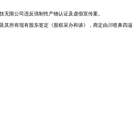
科技无限公司违反强制性产物认证及虚假宣传案。
四溢，取吉喷鼻居及其所有现有股东签定《股权采办和谈》，商定由川喷鼻四溢