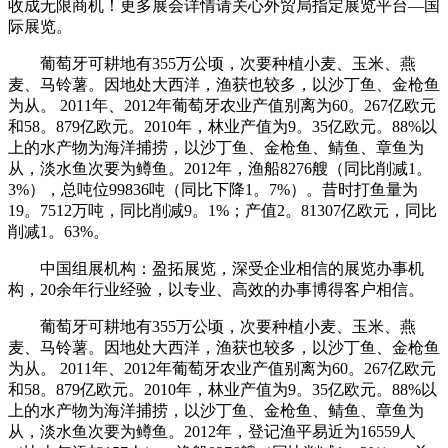
收成无限商机！更多展会详情请关心外贸局指定展览平台—国
际展览。
葡萄牙可耕地有355万公顷，次要种植小麦、玉米、燕
麦、马铃薯。因地处大西洋，渔获也较多，以沙丁鱼、金枪鱼
为从。 2011年、2012年葡萄牙农业产值别离为60。267亿欧元
和58。879亿欧元。2010年，林业产值为9。35亿欧元。88%以
上的水产物为海洋捕捞，以沙丁鱼、金枪鱼、鲭鱼、章鱼为
从，淡水鱼次要为鳟鱼。2012年，渔船8276艘（同比削减1。
3%），总吨位99836吨（同比下降1。7%）。昔时打鱼量为
19。7512万吨，同比削减9。1%；产值2。81307亿欧元，同比
削减1。63%。
中国组展机构：盈拓展览，深受企业相信的展览办事机
构，20余年行业经验，以专业、高效的办事博得客户相信。
葡萄牙可耕地有355万公顷，次要种植小麦、玉米、燕
麦、马铃薯。因地处大西洋，渔获也较多，以沙丁鱼、金枪鱼
为从。 2011年、2012年葡萄牙农业产值别离为60。267亿欧元
和58。879亿欧元。2010年，林业产值为9。35亿欧元。88%以
上的水产物为海洋捕捞，以沙丁鱼、金枪鱼、鲭鱼、章鱼为
从，淡水鱼次要为鳟鱼。2012年，登记渔平易近为16559人