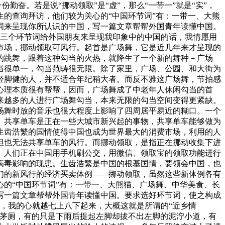
奋。若是说“挪动领取”是“虚”，那么“一带一”就是“实”，
的查询拜访，他们较为关心的“中国环节词”有：一带一、大熊
词来呈现你所认识的中国，写一篇文章帮帮外国青年读懂中国。
用三个环节词给外国朋友来呈现我印象中的中国的话，我情愿用
市场，挪动领取可风行。起首是广场舞，它是近几年来才呈现的
的跳舞，跟着这种勾当的火热，就降生了一个新的舞种－广场
当很单一，勾当范畴很无限。除了家里，广场、公园、和大街为
轻脚健的人，并不适合年纪稍大者。而反不雅这广场舞，节拍感
心理本质很有帮帮，因而，广场舞成了中老年人休闲勾当的首
来越多的人进行广场舞勾当，本来无限的勾当空间变得更紧缺。
场舞时放的音乐也很大程度上影响了四周居平易近的糊口。一个
。共享单车是正在一些大城市新兴起的事物，共享单车能够做为
生齿浩繁的国情使得中国也成为世界最大的消费市场，利用的人
但也无法共享单车的风行。而挪动领取，是指正在挪动收集下进
。人们正在中国用手机刷公交，用微信、领取宝的领取功能进行
病毒影响的现患。生齿浩繁是中国的根基国情，要领会中国，也
们的新风行的经济买卖体例——挪动领取，虽然这些新体例各有
的“中国环节词”有：一带一、大熊猫、广场舞、中华美食、长
写一篇文章帮帮外国青年读懂中国。要求选好环节词，使之构成
时，我的心就越七上八下起来，大概这就是所谓的“近乡情
的茅厕，有的只是下雨后提起左脚却拔不出左脚的泥泞小道，有