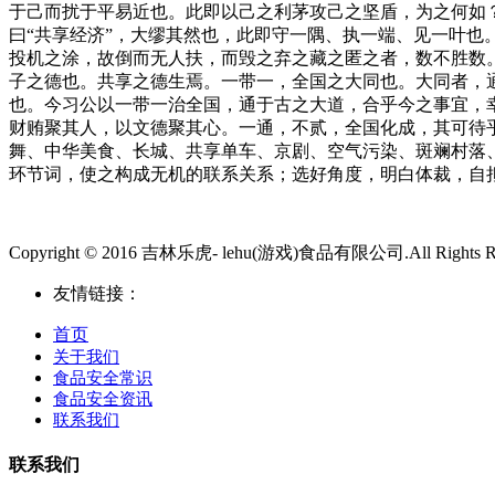
于己而扰于平易近也。此即以己之利茅攻己之坚盾，为之何如
曰“共享经济”，大缪其然也，此即守一隅、执一端、见一叶
投机之涂，故倒而无人扶，而毁之弃之藏之匿之者，数不胜数
子之德也。共享之德生焉。一带一，全国之大同也。大同者，
也。今习公以一带一治全国，通于古之大道，合乎今之事宜，
财贿聚其人，以文德聚其心。一通，不贰，全国化成，其可待
舞、中华美食、长城、共享单车、京剧、空气污染、斑斓村落
环节词，使之构成无机的联系关系；选好角度，明白体裁，自拟
Copyright © 2016 吉林乐虎- lehu(游戏)食品有限公司.All Rights Re
友情链接：
首页
关于我们
食品安全常识
食品安全资讯
联系我们
联系我们