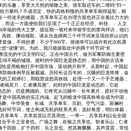
来的乐趣，享受大天然的细微之美。借车取还车的二维码“扫一
一份力量吗？不成否定，快的高铁和慢的共享单车相得益彰，相
有一些攻关的难题，共享单车正在办理方面也存正在着比力大的
方面，而这一方面便给我们呈现了一个正正在经济、科技、、人文
制幸福的伟大之梦。据近期一项对来华留学生的查询拜访，他们
、高铁、挪动领取。请从当选择两三个环节词来呈现你所认识的
套做，不得抄袭；不少于800字。很侥幸可以或许有此次机遇
您“读懂”的。为此，我只能拔取此中的两个环节词“长
积厚流光的中汉文明印记。正在中国古代，做为军事防御主要壁
延绵不竭的城墙。彼时的中国巨龙是静态的，用中国的古话来
国恰是用枪炮打开中国市场，策动鸦片和平。从那时起，中国起
事防御体例早应被裁减。历经长达百年的，沉睡的巨龙终将，奋
代的工程师们，用聪慧设想高铁线，处理一个又一个手艺难题；
者竭其力，仁者播其惠”。此时的中国巨龙是动态的，它处
动态的，仍是腾踊的。它终究从沉睡中：长年累月，原封不动地
才是中国高铁的实正内涵。起飞的蛟龙中国高铁将会成为中国，
场舞、中华美食、长城、共享单车、京剧、空气污染、斑斓村
选好环节词，使之构成无机的联系关系；选好角度，明白体裁，
；共享单车，共享其货以尽其用也；一带一，共享其利以化全国
道合乎今之宜者也。广场之舞，欢愉之共享也。智者乐山，仁者
畅于四肢，扩于四邻，乐之至也。然其舞飘飘，其声震震，常悦