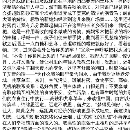
的只是或建正在山坡或建正在平地的凹凸参差的土坯房，有的
洁整洁的城里人糊口，然而跟着春秋的增加，对阿谁已经贫穷
会扬起阵阵砂石和尘埃的街道变成了宽宽的清洁的沥青马；畴
大哥的婶婶、标致的新媳妇经常到这儿来跳广场舞……这里还
村落倒让我有几分爱慕起糊口正在这里的长者乡亲们来！我纪
粑。这是一种用新收的糯米做成的食物。妈妈常常把新收的糯
的棒槌，呼喊一声，孩子们便来帮手捣，曲到看不见整粒的糯
软之后洒上一点白糖和芝麻，苦涩软糯的糍粑就做好了。看着
物。“来，过来尝尝外公给你买的车！”父亲一声呼喊把我从回
问。“不贵！你爸网上买的！”妈妈回覆说。我瞪大了眼睛，
具，又好又廉价，便让村里的年轻人教教怎样用，没想到，还
又似乎发生了翻天覆地的变化，这里有舒服的糊口，时髦的白
了艾青的话——“为什么我的眼里常含泪水，由于我对这地盘爱
城、共享单车、京剧、空气污染、斑斓村落、食物平安、高铁
无机的联系关系；选好角度，明白体裁，自拟题目；不要套做，
有取你我互相关注的食物平安、空气污染，也有重生时髦的共享
们的衣食住行中的行----高铁和共享单车，来读懂中国。自
河滨草，绵绵思远道。远道不成思，宿夕之。”梦得见倒好，倘
让人。除此之外，远距离对经济的影响更是不成轻忽。而这快
胡想，让相思断肠的愁绪化做云烟，让“东南飞的孔雀”不再奔波
在人们幸福感方面的投入的。取高铁的疾驰千里相对的是共享
仅处理了“最初一公里”的难题，成功地接驳了公共交通，也