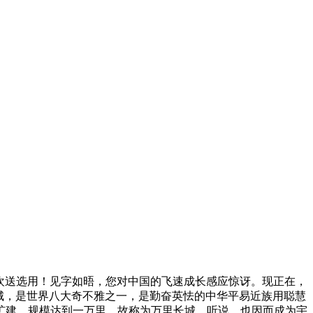
，欢送选用！见字如晤，您对中国的飞速成长感应惊讶。现正在，
城，是世界八大奇不雅之一，是勤奋英怯的中华平易近族用聪慧
扩建，规模达到一万里，故称为万里长城。听说，也因而成为宇