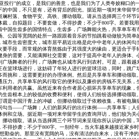
亚投行”的成立，是我们的善意，也是我们为了人类夸姣糊口的一份勤
下的中国，不只是有，还有背后的阳光。据近期一项对来华留学生
斑斓村落、食物平安、高铁、挪动领取。请从当选择两三个环节
裁，自拟题目；不要套做，不得抄袭；不少于800字。若要我
着中国生齿多的国情特点，生齿多，广场舞能火热，共享单车有
场、公园等宽阔的处所一路跟跟着音乐的节拍跳着动做较为简单
，城市生齿密度大，城市居平易近出格是此中中老年人的休闲勾
次要手段，而常规的体育熬炼由于其强度大的缘由，更适合于手
健身的需要，又能满脚社交需要，这对于提高中老年人的身体、
到广场舞者的行列，广场舞也从城市风行到农村。可是，跟着越
正在篮球场进行，这妨碍了年轻人进行的篮球活动，同时，跳广
多而挑和，这需要更好的办理体例。然后是共享单车和挪动领取
通压力。共享单车的风行取它的便利以及廉价的房钱不无关系，
车利用者的共赢。虽然近来有合作者居心损坏共享单车的现象，
的生齿根本上的较低的收费和便利，使得人们纷纷选择挪动领取
可谓是中国汗青上的冲破，但挪动领取过于依赖收集，有被电脑
闲勾当——广场舞；人们的新风行的出行体例——共享单车；人
体例和立场。据近期一项对来华留学生的查询拜访，他们较为关心
、挪动领取。请从当选择两三个环节词来呈现你所认识的中国，
不得抄袭；不少于800字。一别经年，当火车越来越接近家乡
我想勤奋的。那里没有宽阔的马，没有清洁的自来水，没有干净