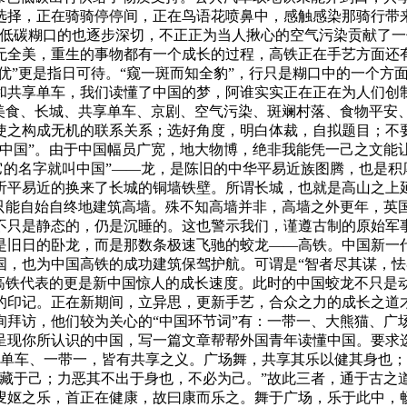
选择，正在骑骑停停间，正在鸟语花喷鼻中，感触感染那骑行带
色低碳糊口的也逐步深切，不正正为当人揪心的空气污染贡献了
无全美，重生的事物都有一个成长的过程，高铁正在手艺方面还
到优”更是指日可待。“窥一斑而知全豹”，行只是糊口中的一个
和共享单车，我们读懂了中国的梦，阿谁实实正在正在为人们创
华美食、长城、共享单车、京剧、空气污染、斑斓村落、食物平安
之构成无机的联系关系；选好角度，明白体裁，自拟题目；不要
中国”。由于中国幅员广宽，地大物博，绝非我能凭一己之文能让
，它的名字就叫中国”——龙，是陈旧的中华平易近族图腾，也是
听平易近的换来了长城的铜墙铁壁。所谓长城，也就是高山之上
侵只能自始自终地建筑高墙。殊不知高墙并非，高墙之外更年，英
不只是静态的，仍是沉睡的。这也警示我们，谨遵古制的原始军
是旧日的卧龙，而是那数条极速飞驰的蛟龙——高铁。中国新一
国，也为中国高铁的成功建筑保驾护航。可谓是“智者尽其谋，怯
国高铁代表的更是新中国惊人的成长速度。此时的中国蛟龙不只是
的印记。正在新期间，立异思，更新手艺，合众之力的成长之道
询拜访，他们较为关心的“中国环节词”有：一带一、大熊猫、广
呈现你所认识的中国，写一篇文章帮帮外国青年读懂中国。要求
享单车、一带一，皆有共享之义。广场舞，共享其乐以健其身也
必藏于己；力恶其不出于身也，不必为己。”故此三者，通于古之
叟妪之乐，首正在健康，故曰康而乐之。舞于广场，乐于此中，