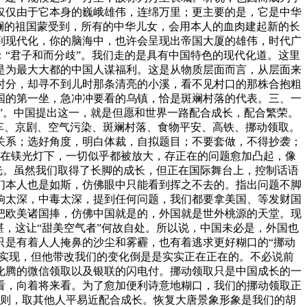
仅仅由于它本身的巍峨雄伟，连绵万里；更主要的是，它是中华
斓的祖国蒙受到，所有的中华儿女，会用本人的血肉建起新的长
到现代化，你的脑海中，也许会呈现出帝国大厦的雄伟，时代广
“君子和而分歧”。我们走的是具有中国特色的现代化道。这里
是为最大大都的中国人谋福利。这是从物质层面而言，从层面来
时分，却寻不到儿时那条清亮的小溪，看不见村口的那株合抱粗
国的第一坐，急冲冲要看的乌镇，恰是斑斓村落的代表。三、一
”。中国提出这一，就是但愿和世界一路配合成长，配合繁荣。
车、京剧、空气污染、斑斓村落、食物平安、高铁、挪动领取。
关系；选好角度，明白体裁，自拟题目；不要套做，不得抄袭；
正在镁光灯下，一切似乎都被放大，存正在的问题愈加凸起，像
光。虽然我们取得了长脚的成长，但正在国际舞台上，控制话语
们本人也是如斯，仿佛眼中只能看到挥之不去的。指出问题不脚
响太深，中毒太深，提到任何问题，我们都要拿美国、等发财国
把欧美诸国捧，仿佛中国就是的，外国就是世外桃源的天堂。现
，这让“甜美空气者”何故自处。所以说，中国未必是，外国也
只是有着人人掩鼻的沙尘和雾霾，也有着逃求更好糊口的“挪动
能实现，但他带改我们的变化倒是是实实正在正在的。不必说前
化腾的微信领取以及银联的闪电付。挪动领取只是中国成长的一
看，向着将来看。为了愈加便利诗意地糊口，我们的挪动领取正
的原则，取其他人平易近配合成长。恢复大唐景象形象是我们的胡