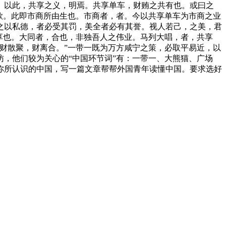
。以此，共享之义，明焉。共享单车，财贿之共有也。或曰之
欲。此即市商所由生也。市商者，者。今以共享单车为市商之业
之以私德，者必受其罚，美全者必有其誉。视人若己，之美，君
享也。大同者，合也，非独吾人之伟业。马列大唱，者，共享
财散聚，财离合。”一带一既为万方咸宁之策，必取平易近，以
，他们较为关心的“中国环节词”有：一带一、大熊猫、广场
你所认识的中国，写一篇文章帮帮外国青年读懂中国。要求选好