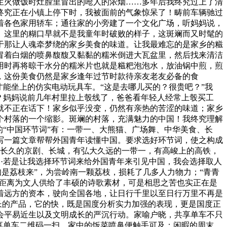
生火做饭时灶膛里冒出的呛人的浓烟……多年后我终究过上了清
终究正在小镇上停下时，我被面前的气象惊呆了！畴前车辆驰过
着各色家用轿车；通往家的小旁建了一个文化广场，听妈妈说，
。这里的糊口早就不是我童年时破败的样子，这斑斓而又时髦的
于那让人魂牵梦绕的家乡美食的味道。让我最难忘的是家乡的糍
冒着白烟的喷鼻馥馥又黏黏的糯米倒进大瓦盆里，然后找来清洁
用时再将晾干水分的糯米片也就是糍粑泡泡水，放油锅中煎，煎
，这份美食仍然是家乡逢年过节时款待亲友老友必备的食
能坐上的仿实电动玩具车。“这是去哪儿买的？很贵吧？”我
？妈妈说前几年村里拉上彀线了，爸爸看年轻人经常上彀买工
就不正在话下！家乡似乎没变，仍然有亲热的苦涩的味道；家乡
个村落的一个缩影。斑斓的村落，充满魅力的中国！我终究理解
“中国环节词”有：一带一、大熊猫、广场舞、中华美食、长
写一篇文章帮帮外国青年读懂中国。要求选好环节词，使之构成
青长久的京剧、长城，有弘大久远的一带一，有高峻上的高铁，
··若是让我选择环节词来给外国青年来引见中国，我会选择取人
知是荔枝来”，为尝岭南一颗荔枝，损耗了几多人力物力；“青青
，距离为文人供给了丰硕的诗歌素材，可是相思之苦也实正在是
着远方的资本，驶向全国各地，让日行千里以至日行万里不再是
成长的产品，它的快，既是国度分析实力加强的表现，更是国度正
会平易近生以及文明成长的严沉行动。家喻户晓，共享单车不只
享单车二维码一扫，家中的饭菜喷鼻便触手可及；闲暇的周末，