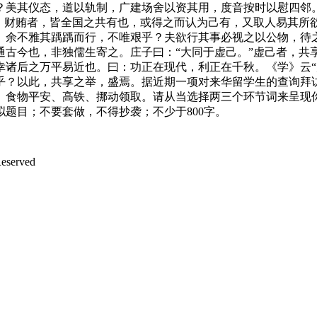
？美其仪态，道以轨制，广建场舍以资其用，度音按时以慰四邻
也。财贿者，皆全国之共有也，或得之而认为己有，又取人易其所
。余不雅其踽踽而行，不唯艰乎？夫欲行其事必视之以公物，待
通古今也，非独儒生寄之。庄子曰：“大同于虚己。”虚己者，共
幸诸后之万平易近也。曰：功正在现代，利正在千秋。《学》云“
乎？以此，共享之举，盛焉。据近期一项对来华留学生的查询拜访
、食物平安、高铁、挪动领取。请从当选择两三个环节词来呈现
题目；不要套做，不得抄袭；不少于800字。
served