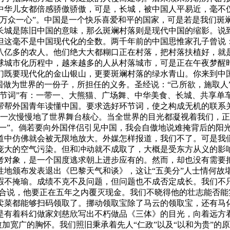
中华儿女都倍感骄傲骄傲，可是，长城，被中国人平易近，毫不
“万众一心”。中国是一个快乐喜爱和平的国家，可是若是我们斑
长城是陈旧中国的意味，那么斑斓村落则是现代中国的缩影。说
但这毫不是中国现代化的全数。两千年前的中国思惟家孔子曾说：
八亿多的农人。他们绝大大都糊口正在村落，把村落扶植好，就
球城市化历程中，越来越多的人从村落城市，可是正在午夜梦醒
们既要现代化的金山银山，更要斑斓村落的绿水青山。你来到中
国做为世界的一份子，所担任的义务。圣经说：“己所欲，施取人
环节词”有：一带一、大熊猫、广场舞、中华美食、长城、共享单
帮帮外国青年读懂中国。要求选好环节词，使之构成无机的联系
又一次慢慢地了世界舞台核心。当全世界的目光都凝视着我们，
带一”。倘若要向外国伴侣引见中国，我会自傲地说难掩背后的阳
道中仿佛就会被无限地放大。外媒怎样报道，我们不了。可是我
庞大的空气污染。但和冲动就不成取了，大概是受东方从义的影
考对象，是一个国度逃求朝上进步应有的。然而，却也没有需要
地颁布发表退出《巴黎天气和谈》，这让“五美分”人士情何故堪
瑕不掩瑜。成绩不克不及问题，但问题也不成否定成长。我们不
六合说，他要正在五年之内覆灭现金。我们不晓得他的壮志能否
卖菜都能够扫码领取了。挪动领取宝除了马云的领取宝，还有马
是有着科幻做家刘慈欣写出不朽做品《三体》的目光，向着远方
愈加宽广的胸怀。我们照旧秉承着先人“仁政”以及“以和为贵”