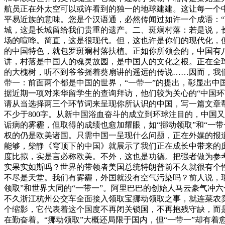
航员正在外太空可以或许看到的独一的地球建建。这让每一个
平易近族的意味。您是个汉语通，必然传闻过如许一个成语：
城，这是长城留给我们贵重的遗产。二、斑斓村落：若是说，
场的喧哗。简直，这是很现代。但，这也许是你们的现代化，
的中国特色，就包罗斑斓村落扶植。正如你所领会的，中国有
讲，村落是中国人的魂灵故园，是中国人的文化之根。正在全
的大槐树，听不到爷爷摇着葵扇讲的遥远的传说……因而，我
带一：前面两个都是中国的世界，“一带一”的提出，彰显出中
据近期一项对来华留学生的查询拜访，他们较为关心的“中国
请从当选择两三个环节词来呈现你所认识的中国，写一篇文章
不少于800字。从新中国浴血奋斗的成立到环球注目的，中国
诟病的雾霾，但取得的成绩也愈加耀眼，如“挪动领取”和“一
权的仍是欧美诸国。只需中国一呈现什么问题，正在外媒的报
能够，柴静《穹顶下的中国》就展示了我们正在成长中带来的
度比拟，实是言必称欧美。不外，这也是功德。把强者做为参
实果实如斯吗？世界的带领者美国总统特朗普前不久就很有个性
不尽是天堂。我们有雾霾，外国就没有空气污染吗？前人说，
领取”和世界大同的“一带一”。阿里巴巴的创始人马云豪气冲
不久浙江杭州公交车全面接入领取宝挪动领取之事，就连菜农
个缩影，它代表着这个国度不再闭关锁国，不再抱残守缺，而
在勤奋着。“挪动领取”大概还局限于国内，但“一带一”却有着