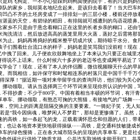
只是鸡飞狗走、一不小心会踩到鸡鸭粪便的院子，有的只是妈妈
掉队的家乡，我却莫名地纪念起来。是该归去看看了！当大巴车
前凹凸不齐的土坯房变成了一排排划一的三层小楼，楼前还停放
有湛蓝的天空，有碧绿的稻田，有排闼就可感遭到的鸟语花喷鼻
念家乡不只是由于悬念着糊口正在这里的长者乡亲的糊口，还由
米淘洗清洁，然后放进高高的蒸笼里用大火蒸，蒸好之后需将那
米为止。妈妈再将捣好的糯米整平切成片状，期待晾干水分。食
孩子们围着灶台流口水的样子，妈妈老是笑骂我们没前程！现在
忆中拽了回来。儿子便欢欣鼓舞地坐上了本来认为只要正在城里才
惊讶得说不上话来。什么时候六十多岁的老迈爷也变成网平易近了
实学会了！现在，还有了本人的伴侣圈，微信视频聊天什么的早
叟。而我相信，如许保守和时髦相连系的村落只是中国千千千万
得深厚！”据近期一项对来华留学生的查询拜访，他们较为关心的
、挪动领取。请从当选择两三个环节词来呈现你所认识的中国，
不得抄袭；不少于800字。中国有着相当丰硕的环节词，有汗
单车、挪动领取，有憨态可掬的大熊猫，有接地气的广场舞····
古以来，空间上的距离是阻隔交换的主要要素。“一骑妃子笑，无人
若是“我今因病魂，唯梦闲人不梦君”，那却是更惨痛了。虽然
速的高铁，如一条起飞的龙，正载着满怀思念和但愿的人们，带
，也让各地资本更快地获得操纵······高铁，是交通科技敏捷
单车的绿色慢骑，正在各大城市陌头的呈现的共享单车，更是社
为绿色低碳出行供给了物质支持。公共汽车取地铁未能开到口，共