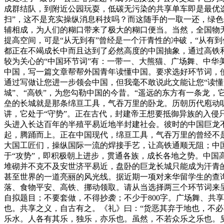
成群结队，到附近公园玩耍，低碳无污染的共享单车即是最优
扫”，这不是充实操纵消息科技吗？而这随手的一取一还，绿
辅相成，为人们的糊口带来了极大的糊口便当。当然，全国物
提高空间，可是“从无到有”曾经是一个汗青性的冲破，“从有
都正在不竭成长中而且达到了必然高度的中国抽象，通过高铁
较为关心的“中国环节词”有：一带一、大熊猫、广场舞、中
中国，写一篇文章帮帮外国青年读懂中国。要求选好环节词，使
通过写做让您进一步领会中国，但我毫不敢说此文能让您“读懂
城”、“高铁”，为您勾勒中国的今昔。“遥远的东方有一条龙
垒的长城就是那条绵亘工具，气吞万里的卧龙。历朝历代庖动
讲，它处于“守势”。正在古代，封建帝王想要抵御异族的入
头进入长达百年的半殖平易近地半封建社会。彼时的中国巨龙
起，腾踊而上。正在中国现代，绵亘工具，气吞万里的曾经不
大国工匠们，操纵国际一流的焊接手艺，让高铁通顺无阻；中
于“攻势”，即积极朝上进步，贯通各族，成长各地之势。中
堆砌并不克不及安世济平易近，盘卧的巨龙长城只能成为汗青
甚至世界的一道亮丽的风光线。据近期一项对来华留学生的查
落、食物平安、高铁、挪动领取。请从当选择两三个环节词来
自拟题目；不要套做，不得抄袭；不少于800字。广场舞、共
也。共享之义，自古有之。《礼》曰：“货恶其弃于地也，不
乐水。人各有其乐，独乐，亦乐也。虽然，不若众乐之乐也。