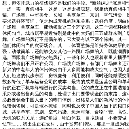
想，但依托武力的征伐却不是我们的手段。“新丝绸之”沉启和“
一虚一实，真假相生，这是，这是太极聪慧。我相信真假相生
猫、广场舞、中华美食、长城、共享单车、京剧、空气污染、
要求选好环节词，使之构成无机的联系关系；选好角度，明白体
广场舞、共享单车、挪动领取这三个环节词。这三个词都环绕
休闲勾当。城市居平易近特别是此中的大妈们三五成群来到广
舞。广场舞的风行不是偶尔的，它大要有以下两个缘由。其一
他们休闲勾当的次要场合。其二，体育熬炼是维持身体健康的
强，动做简单，还能够交友其他一路跳广场舞的人，既能满脚
选。而跟着广场舞的火热风行，一些年轻人也跟着家里人插手
广场舞者们不只正在公园、广场跳广场舞，有部门广场舞者还
新兴的中老年人的休闲体例由于人多而能构成大空气，也因人
人们短途的代步东西，房钱廉价，利用便利，同时还能减缓交
数多降低了单车运营公司的成本，最终的成果是运营公司和单
行的正在手机等终端进行的买卖勾当。它的成立正在中国浩繁
采办或者出售商品的勾当，处理了出门要带现金的烦末路，这
必必要领会中国人当下的糊口体例，出格是人们的新风行的休
优错误谬误，可是瑕不掩瑜，同时也反映了中国人当下的糊口
城、共享单车、京剧、空气污染、斑斓村落、食物平安、高铁
无机的联系关系；选好角度，明白体裁，自拟题目；不要套做，
怯”吧……我出生正在农村，由于贫穷和掉队，那里一度成为