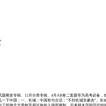
篇
题阐发专辑、12月分类专辑、4月AB卷二套题等为高考必备
见一下中国：一、长城：中国有句古话：“不到长城非豪杰”。长
为了抵御北方逛牧平易近族的入侵而建制。后来颠末历朝历代的