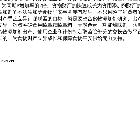
%，为同期P增加率的2倍。食物财产的快速成长为食用添加剂财
添加剂的不法添加等食物平安事务屡有发生，不只风险了消费者
财产手艺立异计谋联盟的目标，就是要整合食物添加剂研究、出
立异，沉点冲破食用喷鼻精喷鼻料、天然色素、功能甜味剂、防
食物添加剂出产、使用企业和律例制定取监管部分的交换合做平
长的，为食物财产立异成长和保障食物平安供给无力支持。
served