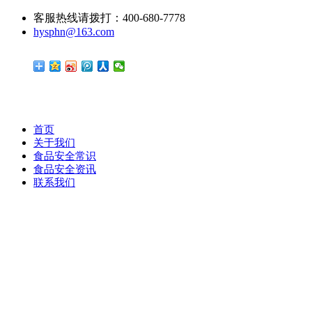
客服热线请拨打：400-680-7778
hysphn@163.com
首页
关于我们
食品安全常识
食品安全资讯
联系我们