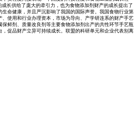
产的成长供给了庞大的牵引力，也为食物添加剂财产的成长提出了
的生命健康，并且严沉影响了我国的国际声誉。我国食物行业第
产、使用和行业办理资本，市场为导向、产学研连系的财产手艺
腐保鲜剂、质量改良剂等主要食物添加剂出产的共性环节手艺瓶
台，促品财产立异可持续成长。联盟的科研单元和企业代表别离