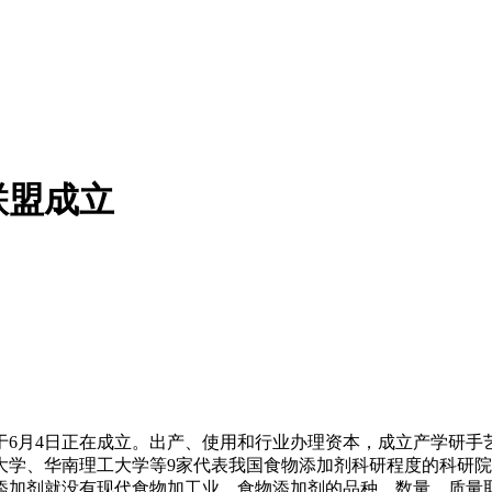
联盟成立
月4日正在成立。出产、使用和行业办理资本，成立产学研手
学、华南理工大学等9家代表我国食物添加剂科研程度的科研院
添加剂就没有现代食物加工业。食物添加剂的品种、数量、质量