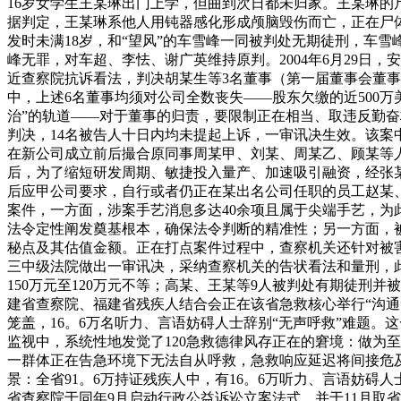
16岁女学生王某琳出门上学，但曲到次日都未归家。王某琳
据判定，王某琳系他人用钝器感化形成颅脑毁伤而亡，正在尸体
发时未满18岁，和“望风”的车雪峰一同被判处无期徒刑，车雪
峰无罪，对车超、李怯、谢广英维持原判。2004年6月29日
近查察院抗诉看法，判决胡某生等3名董事（第一届董事会董事
中，上述6名董事均须对公司全数丧失——股东欠缴的近500万
治”的轨道——对于董事的归责，要限制正在相当、取违反勤奋
判决，14名被告人十日内均未提起上诉，一审讯决生效。该案
在新公司成立前后撮合原同事周某甲、刘某、周某乙、顾某等人
后，为了缩短研发周期、敏捷投入量产、加速吸引融资，经张
后应甲公司要求，自行或者仍正在某出名公司任职的员工赵某
案件，一方面，涉案手艺消息多达40余项且属于尖端手艺，为
法令定性阐发奠基根本，确保法令判断的精准性；另一方面，
秘点及其估值金额。正在打点案件过程中，查察机关还针对被害企
三中级法院做出一审讯决，采纳查察机关的告状看法和量刑，此
150万元至120万元不等；高某、王某等9人被判处有期徒刑并
建省查察院、福建省残疾人结合会正在该省急救核心举行“沟通
笼盖，16。6万名听力、言语妨碍人士辞别“无声呼救”难题。
监视中，系统性地发觉了120急救德律风存正在的窘境：做为
一群体正在告急环境下无法自从呼救，急救响应延迟将间接危及
景：全省91。6万持证残疾人中，有16。6万听力、言语妨碍
省查察院于同年9月启动行政公益诉讼立案法式，并于11月取省