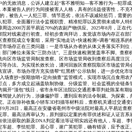
的无效消息，公诉人建立起“客不雅明知—客不雅行为—犯罪成果
，本案被告人的行为间接被害人人格，具有的法益侵害性，不克
罪的，被告人一人犯三罪、情节恶劣，依法不该减轻惩罚，需要
人犯罪、全面履行法令监视职责、精准犯罪以及贯彻未成年人特
边2000万居平易近70%的农副产物供应。2025年8月，正
察院对线索进行初查。经初步查询拜访，发觉该市场内存正在部
查察院成立专案组，采用“实地走访+快速检测+调卷”相连系的模
农贸市场存正在三类问题：一是市场从办者的从体义务落实不到位
；部门摊位未落实“三防办法”。三是快速检测笼盖率不脚。查察
法向区市场监管局制发查察。区市场监管局收到查察后高度注沉
惩罚等办法。为实现长效长治，瀍河回族区查察院取区市场监管局
法宣讲。市场办理方充实借帮“红黑榜”公示轨制，进一步优化市
入场查抄+按期放哨+定向抽查”监管模式，实现市场沉点食用
打点，多方成立起涵盖轨制协做、分级监管、社会监视的全链条
仿揭开“顶包”线日，省市永年区法院以交通惹事罪判处陈某有期
辆驾驶人的行为，涉嫌偏护罪，遭到应有的法令制裁。为探索，
究。正在弥补收集小轿车3D扫描等材料后，查察机关通过交通变
5年9月28日，最高正在安徽省亳州市中级法院对最高人平易近
无罪。最高法再审认为，原判据以定案的有罪供述和证人证言系
有依法获取的新及DNA判定看法等证明实凶还有他人，车超、李
车超、李怯犯罪、居心罪，谢广英犯罪，确有错误，应予改正。故