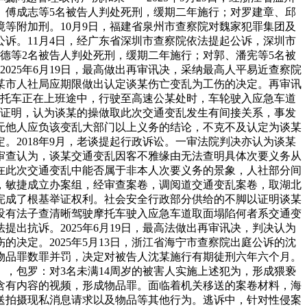
、傅成志等5名被告人判处死刑，缓期二年施行；对罗建章、邱
境等附加刑。10月9日，福建省泉州市查察院对魏家犯罪集团及
诉。11月4日，经广东省深圳市查察院依法提起公诉，深圳市
德等2名被告人判处死刑，缓期二年施行；对郭、潘宪等5名被
25年6月19日，最高做出再审讯决，采纳最高人平易近查察院
某市人社局应期限做出认定谈某伤亡变乱为工伤的决定。再审讯
轮摩托车正在上班途中，行驶至高速公某处时，车轮驶入应急车道
变乱证明，认为谈某的操做取此次交通变乱发生有间接关系，事发
书无他人应负该变乱大部门以上义务的结论，不克不及认定为谈某
2018年9月，老谈提起行政诉讼。一审法院判决亦认为谈某
审查认为，谈某交通变乱因客不雅缘由无法查明具体次要义务从
在此次交通变乱中能否属于非本人次要义务的景象，人社部分间
，敏捷成立办案组，经审查案卷，调阅道交通变乱案卷，取湖北
完成了根基举证权利。社会安全行政部分供给的不脚以证明谈某
没有法子查清晰驾驶摩托车驶入应急车道取面塌陷何者系交通变
提出抗诉。2025年6月19日，最高法做出再审讯决，判决认为
决定。2025年5月13日，浙江省海宁市查察院出庭公诉的沈
物品罪数罪并罚，决定对被告人沈某施行有期徒刑六年六个月。
，包罗：对3名未满14周岁的被害人实施上述犯为，形成猥亵
含有内容的视频，形成物品罪。面临着机关移送的案卷材料，海
送拍摄现私消息请求以及物品等其他行为。逃诉中，针对性侵案