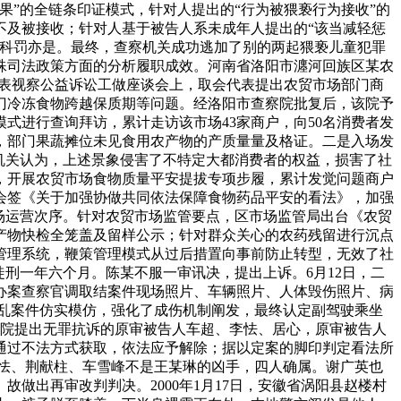
”的全链条印证模式，针对人提出的“行为被猥亵行为接收”的
不及被接收；针对人基于被告人系未成年人提出的“该当减轻惩
的科罚亦是。最终，查察机关成功逃加了别的两起猥亵儿童犯罪
殊司法政策方面的分析履职成效。河南省洛阳市瀍河回族区某农
在代表视察公益诉讼工做座谈会上，取会代表提出农贸市场部门商
门冷冻食物跨越保质期等问题。经洛阳市查察院批复后，该院予
式进行查询拜访，累计走访该市场43家商户，向50名消费者发
，部门果蔬摊位未见食用农产物的产质量量及格证。二是入场发
机关认为，上述景象侵害了不特定大都消费者的权益，损害了社
，开展农贸市场食物质量平安提拔专项步履，累计发觉问题商户
会签《关于加强协做共同依法保障食物药品平安的看法》，加强
场运营次序。针对农贸市场监管要点，区市场监管局出台《农贸
农产物快检全笼盖及留样公示；针对群众关心的农药残留进行沉点
管理系统，鞭策管理模式从过后措置向事前防止转型，无效了社
徒刑一年六个月。陈某不服一审讯决，提出上诉。6月12日，二
办案查察官调取结案件现场照片、车辆照片、人体毁伤照片、病
乱案件仿实模仿，强化了成伤机制阐发，最终认定副驾驶乘坐
查察院提出无罪抗诉的原审被告人车超、李怯、居心，原审被告人
通过不法方式获取，依法应予解除；据以定案的脚印判定看法所
怯、荆献柱、车雪峰不是王某琳的凶手，四人确属。谢广英也
做出再审改判判决。2000年1月17日，安徽省涡阳县赵楼村