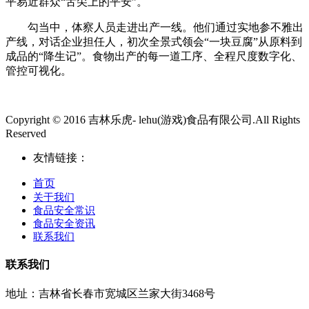
平易近群众“舌尖上的平安”。
勾当中，体察人员走进出产一线。他们通过实地参不雅出
产线，对话企业担任人，初次全景式领会“一块豆腐”从原料到
成品的“降生记”。食物出产的每一道工序、全程尺度数字化、
管控可视化。
Copyright © 2016 吉林乐虎- lehu(游戏)食品有限公司.All Rights
Reserved
友情链接：
首页
关于我们
食品安全常识
食品安全资讯
联系我们
联系我们
地址：吉林省长春市宽城区兰家大街3468号