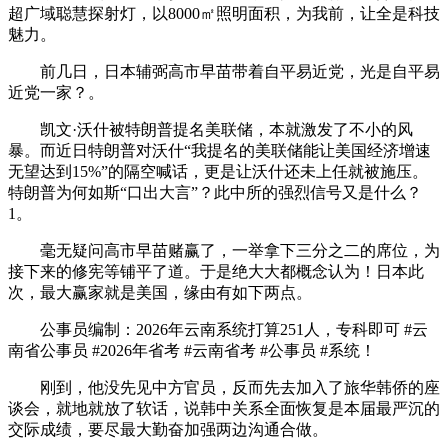
超广域聪慧探射灯，以8000㎡照明面积，为我前，让全是科技
魅力。
前几日，日本辅弼高市早苗带着自平易近党，光是自平易
近党一家？。
凯文·沃什被特朗普提名美联储，本就激发了不小的风
暴。而近日特朗普对沃什“我提名的美联储能让美国经济增速
无望达到15%”的隔空喊话，更是让沃什还未上任就被施压。
特朗普为何如斯“口出大言”？此中所的强烈信号又是什么？
1。
毫无疑问高市早苗赌赢了，一举拿下三分之二的席位，为
接下来的修宪等铺平了道。于是绝大大都概念认为！日本此
次，最大赢家就是美国，缘由有如下两点。
公事员编制：2026年云南系统打算251人，专科即可 #云
南省公事员 #2026年省考 #云南省考 #公事员 #系统！
刚到，他没先见中方官员，反而先去加入了旅华韩侨的座
谈会，就地就放了软话，说韩中关系全面恢复是本届最严沉的
交际成绩，要尽最大勤奋加强两边沟通合做。