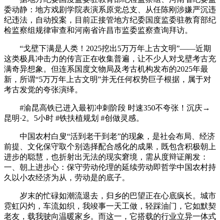
委动静：地方戏剧学院表演系原党总支、从任陈刚涉嫌严沉违
纪违法，自动投案，目前正接管地方纪委国度监委驻教育部纪
检监察组规律审查和河南省许昌市监委监察查询拜访。
“戈壁下满是人类！2025挖出5万万年上古文明”——近期
这类极具冲击力的传言正在收集普遍，让不少人对戈壁考古充
满奇异想象。但连系国度文物局及考古机构发布的2025年最
新，所谓“5万万年上古文明”并无任何权势巨子根据，属于对
考古发觉的夸张演绎。
#渝昆高铁已进入最初冲刺阶段 时速350不夸张！沉庆→
昆明·2。5小时 #铁扶植规划 #创做灵感。
中国农村白叟“活到老干到老”的现象，是社会布局、经济
前提、文化保守取个别选择配合感化的成果，既包含积极朝上
进步的聪慧，也折射出无法的现实窘境，需从度辩证阐发：
一、朝上进步心：保守劳动伦理的延续劳动即哲学中国农村持
久以小农经济为从，劳动是的底子。
岁末的忙碌如潮流退去，归乡的巴望正在心底疯长。城市
霓虹闪灼，车流如织，我竣事一天工做，轻踩油门，它如默契
老友，载我驶向温暖家乡。而这一，它搭载的行业立异一体式