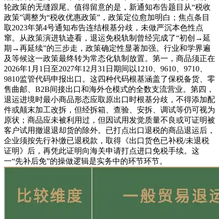
轮政策的无缝跟尾。值得留意的是，新通知布告题目从“税收
政策”调整为“税收优惠政策”，政策定位愈加明白；焦点条目
取2023年第4号通知布告连结根基分歧，未做严沉本色性点
窜。从政策演进轨迹看，退运免税轨制曾经完成了“初创→延
期→再延续”的三步走，政策确定性显著加强。行业和学界遍
及等候这一政策最终转为常态化轨制放置。第一，商品须正在
2026年1月1日至2027年12月31日期间以1210、9610、9710、
9810监管代码申报出口。这四种代码根基涵盖了保税备货、零
售曲邮、B2B间接出口和海外仓模式的全数支流营业。第四，
退运进境时最小商品形态应取原出口时根基分歧，不得添加配
件或颠末加工改拆，但经拆箱、查验、安拆、调试等仍可视为
原状；商品应未被利用过，但因试用发觉质量不良或可证明被
客户试用撤退退却货的除外。已打点出口退税的商品退运后，
企业须按先行补缴已退税款，取得《出口货色已补税/未退税
证明》后，再凭此证明向海关申请打点进口免税手续。这
一“先补后免”的操做逻辑是实务中的环节环节。