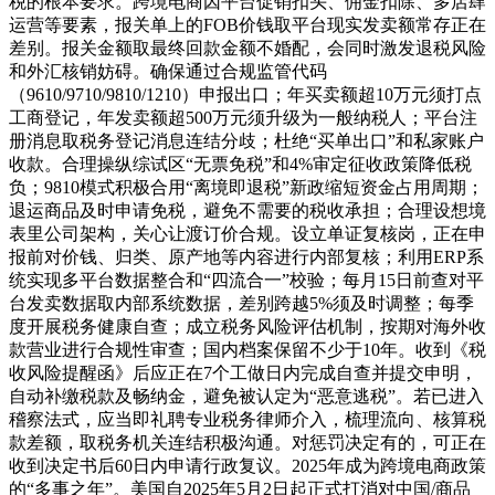
税的根本要求。跨境电商因平台促销扣头、佣金扣除、多店肆
运营等要素，报关单上的FOB价钱取平台现实发卖额常存正在
差别。报关金额取最终回款金额不婚配，会同时激发退税风险
和外汇核销妨碍。确保通过合规监管代码
（9610/9710/9810/1210）申报出口；年买卖额超10万元须打点
工商登记，年发卖额超500万元须升级为一般纳税人；平台注
册消息取税务登记消息连结分歧；杜绝“买单出口”和私家账户
收款。合理操纵综试区“无票免税”和4%审定征收政策降低税
负；9810模式积极合用“离境即退税”新政缩短资金占用周期；
退运商品及时申请免税，避免不需要的税收承担；合理设想境
表里公司架构，关心让渡订价合规。设立单证复核岗，正在申
报前对价钱、归类、原产地等内容进行内部复核；利用ERP系
统实现多平台数据整合和“四流合一”校验；每月15日前查对平
台发卖数据取内部系统数据，差别跨越5%须及时调整；每季
度开展税务健康自查；成立税务风险评估机制，按期对海外收
款营业进行合规性审查；国内档案保留不少于10年。收到《税
收风险提醒函》后应正在7个工做日内完成自查并提交申明，
自动补缴税款及畅纳金，避免被认定为“恶意逃税”。若已进入
稽察法式，应当即礼聘专业税务律师介入，梳理流向、核算税
款差额，取税务机关连结积极沟通。对惩罚决定有的，可正在
收到决定书后60日内申请行政复议。2025年成为跨境电商政策
的“多事之年”。美国自2025年5月2日起正式打消对中国/商品