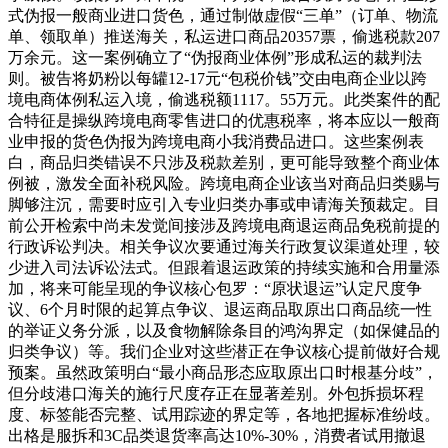
式伪报一般商业进口货色，通过制做虚假“三单”（订单、物流
单、领取单）推送海关，私运进口商品20357票，偷逃税款207
万余元。这一案例确立了“伪报商业体例”形成私运的裁判法
则。被告将奶粉以每罐12-17元“包税价钱”交由电商企业以跨
境电商体例私运入境，偷逃税额1117。55万元。此类案件的配
合特征是操纵跨境电商零售进口的优惠税率，将本应以一般商
业申报的货色伪报为跨境电商小我消费品进口。这些案例表
白，商品归类错误不只涉及税款差别，更可能导致整个商业体
例被，激发全面补税风险。跨境电商企业该当对商品归类赐与
脚够注沉，需要时应引入专业归类办事或申请海关预裁定。目
前公开检索中尚未发觉间接涉及跨境电商退运商品免税前提的
行政诉讼判决。相关争议次要通过海关行政复议渠道处理，较
少进入司法诉讼法式。但跟着退运政策的持续实施和合用量添
加，将来可能呈现的争议核心包罗：“原状退运”认定尺度争
议、6个月时限的起算点争议、退运商品取原出口商品统一性
的举证义务分派，以及食物解除条目的鸿沟界定（如保健品的
归类争议）等。我们企业对这些潜正在争议核心提前做好合规
预案。虽然政策明白“最小商品形态应取原出口时根基分歧”，
但分歧港口海关的施行尺度存正在显著差别。外包拆损坏程
度、标签能否完整、试用踪迹的界定等，各地把握标准纷歧。
出格是服拆和3C品类退货率高达10%-30%，消费者试用撤退