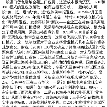
一般进口货色缴纳全额进口税费，退运成本极为沉沉。9710和
9810模式的退税政策取一般商业根基分歧，一般纳税人可
按“免、抵、退”或“免、退”税体例申报退税。2025年2月国度
税务总局发布2025年第3号通知布告，针对9810海外仓模式推
出“离境即退税、发卖再核算”新政——企业正在货色报关离境
后即可申报出口预退税，无需期待海外现实发卖完成，极大缩
短了退税周期。需要出格留意的是，9710和9810目前不合
用“无票免税”和审定征收政策，这两项优惠仅限于9610零售出
口模式。这一轨制放置对于企业选择营业模式具有主要的税务
规划意义。财税〔2018〕103号文确立了跨境电商综试区的“无
票免税”轨制：综试区内注册的电商出口企业，对未取得无效
进货凭证的出口货色，正在综试区线上分析办事平台完成消息
登记并通过海关申报出口的，试行和消费税免税。国度税务总
局通知布告2019年第36号配套，享受“无票免税”的综试区企业
可试行审定征收企业所得税，应税所得率同一按4%确定。叠
加小型微利企业优惠后，分析企业所得税现实税负可低至0。
2%。实务中存正在三点争议：一是部门跨境电商企业现实利
润率低于4%（如厦门某电商公司2023年利润率仅2。09%），
审定征收反而添加税负；二是9810海外仓模式能否属于“零售
出口”从而合用审定征收，政策尚未明白；三是审定征收的现
实申请率极低，政策盈利落地不脚。自2015年杭州首个综试区