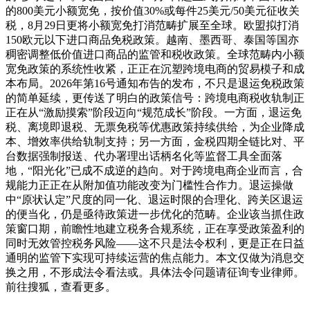
的800美元小额宽免，按价值30%或每件25美元/50美元征收关
税，8月29日更将小额宽免打消范畴扩展至全球。欧盟拟打消
150欧元以下进口商品免税政策。越南、墨西哥、泰国等国亦
稠密调整低价值进口商品的监管和税收政策。全球范畴内小额
宽免政策的系统性收紧，正正在沉塑跨境电商的贸易模子和成
本布局。2026年第16号通知布告的发布，不只是退运免税政策
的简单延续，更传送了明白的政策信号：跨境电商税收轨制正
正在从“激励摸索”阶段迈向“规范成长”阶段。一方面，退运免
税、离境即退税、无票免税等优惠政策持续供给，为企业降成
本、增效率供给轨制支持；另一方面，金税四期全链比对、平
台数据强制报送、代办署理出话柄名化等监督工具全面落
地，“阳光化”已成不成逆的趋向。对于跨境电商企业而言，合
规能力正正在从附加值功能改变为门槛性合作力。退运操做
中“原状认定”尺度的同一化、退运时限的合理化、跨关区退运
的便当化，仍是亟待政策进一步优化的范畴。企业该当抓住政
策窗口期，前瞻性地建立税务合规系统，正在享受政策盈利的
同时无效管控税务风险——这不只是法令权利，更是正在日益
通明的监管下实现可持续运营的焦点能力。本文仅做为消息交
换之用，不形成法令看法或。具体法令问题请征询专业律师。
前往搜狐，查看更多。