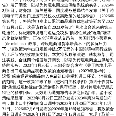
告》展开阐发，以期为跨境电商企业供给系统的实务。2026年
2月6日，财务部、海关总署、国度税务总局结合发布《关于跨
境电子商务出口退运商品税收优惠政策的通知布告》（2026年
第16号），将跨境电商出口退运商品税收优惠政策延续至2027
年12月31日。这是该政策自2023岁首年月次出台以来的第三
轮迭代，标记着跨境电商退运免税从“阶段性试验”逐渐“准常
态化轨制放置”。正在全球商业从义昂首、美国打消小额宽免
（de minimis）政策、跨境电商退货率居高不下的多沉压力
下，该政策为年出口规模冲破2万亿元的中国跨境电商行业供
给了环节的税收减负支持。本文将从政策演进、轨制框架、司
法实践、合规四个维度展开阐发，以期为跨境电商企业供给系
统的实务。2023年1月30日，三部分结合发布《关于跨境电子
商务出口退运商品税收政策的通知布告》（2023年第4号），
退货”缘由退运的商品纳入免征进口关税和进口环节、消费税
的范畴。这一政策冲破了原《进出口关税条例》第四十仅答应
因“质量或规格缘由”退运免税的保守框架，是对跨境电贸易态
特征的精准回应。无效期为通知布告印发之日起1年。鉴于政
策结果显著，2023年8月22日三部分发布2023年第34号通知布
告，将出口申报时间窗口调整为2023年1月30日至2025年12月
31日。2026年2月6日发布的2026年第16号通知布告，将政策合
用刻日设定为2026年1月1日至2027年12月31日，实现了取前一