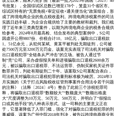
设立以来，颠末八轮扩围（最新一批为2025年国函〔2025〕40
号批复），全国综试区总数已增至178个，笼盖31个省区市。
综试区特有的“无票免税+审定征收+通关便当化”政策组合，形
成了跨境电商企业的焦点税收盈利。跨境电商涉税案件的司法
实践日趋丰硕，为企业合规供给了主要的教材和裁判。我们梳
理了近年来三类典型案件，以期为跨境电商企业的税务合规供
给参考。2024年8月最高检、结合发布的典型案例中，S公司
因虚开公用9807份、价税合计10。18亿元，骗取出口退税款
1。51亿余元，从犯何某斌、黄某平被判处无期徒刑，公司被
处7500万元至3200万元罚金。该案充实表现了司法机关对骗取
出口退税犯罪“全链条从严冲击”的立场。被告人通过节
制“壳”公司、采办虚假报关单和进项骗取出口退税2600余万
元，被以骗取出口退税罪、不法运营罪、伪制买家机关证件罪
数罪并罚，判处有期徒刑二十年。该案取S公司案配合表白，
司法机关对骗取出口退税犯罪的量刑标准极为峻厉。2024年3
月实施的《关于打点风险税收征管刑事案件合用法令若干问题
的注释》（法释〔2024〕4号）整合了此前三个涉税犯罪司
释，将骗取出口退税罪“数额较大”“数额庞大”“数额出格庞
大”尺度调整为10万元、50万元、500万元，并明白了“假报出
口或其他手段”的八种表示形式。这一司释的主要意义正在
于，它显著降低了入罪门槛，强化了对骗取出口退税犯罪的刑
事威慑。该案为广州中院2018年判决，被告以跨境电商商业形