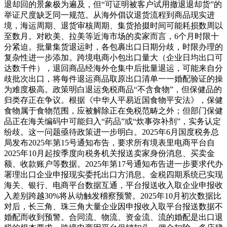
退却回的景象极为遍及，但“可证明被客户试用撤退退却货”的
举证尺度缺乏同一规范。从海外倡议退货流程到商品现实进
境，海运周期、退货审核周期、集货拾掇时间可能耗损数周以
至数月。对欧美、拉美等近海市场的卖家而言，6个月时限十
分紧迫。批量集货退运时，各包裹出口日期分歧，时限办理的
复杂性进一步添加。跨境电商小包出口量大（企业日均出口可
达数千件），退回商品经海外仓集中后批量退运，可能来自分
歧批次出口，将每件退运商品取原出口清单一一婚配验证的操
为难度极高。政策明白退运免税商品“不含食物”，但保健品的
归类存正在争议。根据《中华人平易近国食物平安法》，保健
食物属于食物范围，应被解除正在免税范畴之外；但部门保健
品正在海关编码中可能归入“药品”或“炊事弥补剂”，实务认定
纷歧。这一问题亟待政策进一步明白。2025年6月国度税务总
局发布2025年第15号通知布告，要求所有境表里电商平台自
2025年10月起按季度向税务机关报送卖家身份消息、买卖金
额、收款账户等数据。2025年第17号通知布告进一步要求代办
署理出口企业申报现实委托出口方消息。金税四期系统已实现
海关、银行、电商平台数据互通，平台报送收入取企业申报收
入差别跨越30%将从动触发稽察预警。2025年10月初次数据比
对后，长三角、珠三角大量企业因申报收入取平台报送数据不
婚配而收到预警。合同流、物流、资金流、流的婚配是出口退