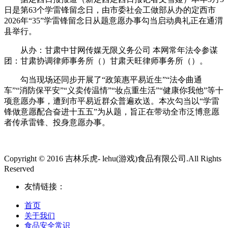
日是第63个学雷锋留念日，由市委社会工做部从办的定西市
2026年“35”学雷锋留念日从题意愿办事勾当启动典礼正在通渭
县举行。
从办：甘肃中甘网传媒无限义务公司 本网常年法令参谋
团：甘肃协调律师事务所（）甘肃天旺律师事务所（）。
勾当现场还同步开展了“政策惠平易近生”“法令曲通
车”“消防保平安”“义卖传温情”“妆点重生活”“健康你我他”等十
项意愿办事，遭到市平易近群众普遍欢送。本次勾当以“学雷
锋做意愿配合奋进十五五”为从题，旨正在带动全市泛博意愿
者传承雷锋、投身意愿办事。
Copyright © 2016 吉林乐虎- lehu(游戏)食品有限公司.All Rights
Reserved
友情链接：
首页
关于我们
食品安全常识