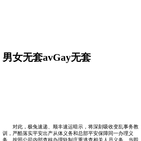
男女无套avGay无套
对此，极兔速递、顺丰速运暗示，将深刻吸收变乱事务教
训，严酷落实平安出产从体义务和总部平安保障同一办理义
务，按照公司内部查核办理轨制庄重逃查相关人员义务，当即