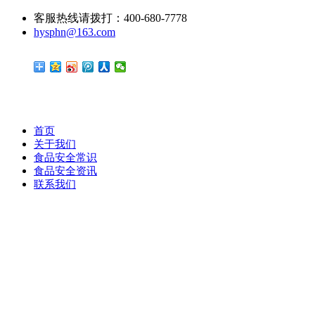
客服热线请拨打：400-680-7778
hysphn@163.com
首页
关于我们
食品安全常识
食品安全资讯
联系我们