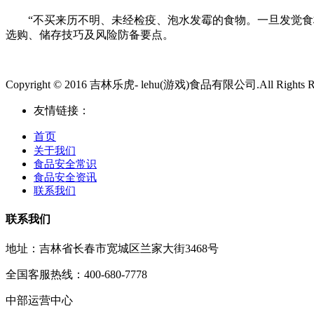
“不买来历不明、未经检疫、泡水发霉的食物。一旦发觉食材
选购、储存技巧及风险防备要点。
Copyright © 2016 吉林乐虎- lehu(游戏)食品有限公司.All Rights Re
友情链接：
首页
关于我们
食品安全常识
食品安全资讯
联系我们
联系我们
地址：吉林省长春市宽城区兰家大街3468号
全国客服热线：400-680-7778
中部运营中心