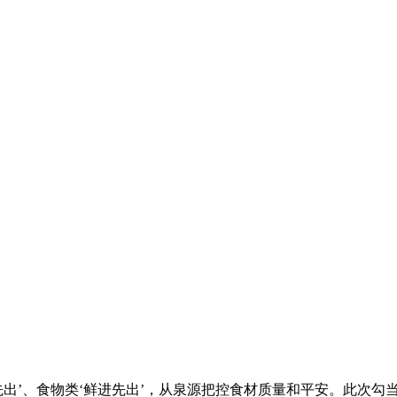
出’、食物类‘鲜进先出’，从泉源把控食材质量和平安。此次勾