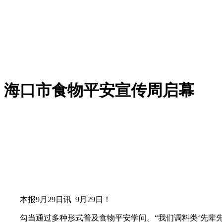
海口市食物平安宣传周启幕
本报9月29日讯 9月29日！
勾当通过多种形式普及食物平安学问。“我们调料类‘先辈先