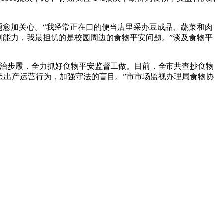
愈加关心。“我经常正在口的便当店里采办豆成品、蔬菜和肉
别能力，我最担忧的是校园周边的食物平安问题。”谈及食物平
治步履，全力抓好食物平安监督工做。目前，全市共查抄食物
逼其规范出产运营行为，加强守法的盲目。”市市场监视办理局食物协