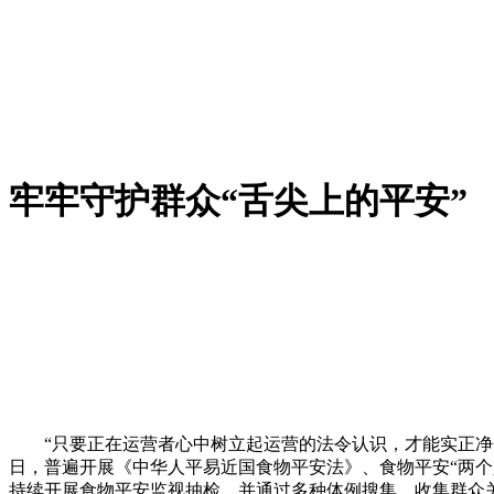
牢牢守护群众“舌尖上的平安”
“只要正在运营者心中树立起运营的法令认识，才能实正净化市
日，普遍开展《中华人平易近国食物平安法》、食物平安“两个
持续开展食物平安监视抽检，并通过多种体例搜集，收集群众关心