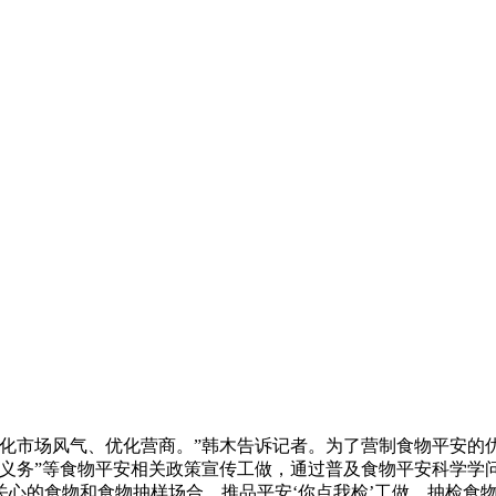
场风气、优化营商。”韩木告诉记者。为了营制食物平安的优良
义务”等食物平安相关政策宣传工做，通过普及食物平安科学学
的食物和食物抽样场合，推品平安‘你点我检’工做，抽检食物18