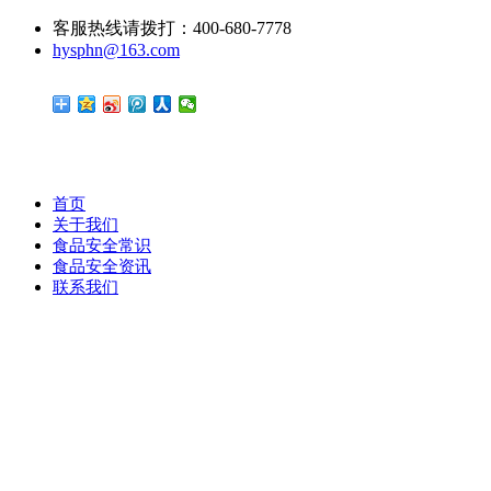
客服热线请拨打：400-680-7778
hysphn@163.com
首页
关于我们
食品安全常识
食品安全资讯
联系我们