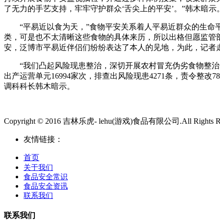
了无力的手艺支持，牢牢守护群众‘舌尖上的平安’。”韩木暗示
“平易近以食为天，”食物平安关系着人平易近群众的生命平
类，可是也不太清晰这些食物的具体来历，所以出格但愿监管部
安，泛博市平易近伴侣们纷纷表达了本人的见地，为此，记者
“我们凸起风险现患整治，深切开展农村冒充伪劣食物整治、
出产运营单元16994家次，排查出风险现患4271条，责令整改
调科科长韩木暗示。
Copyright © 2016 吉林乐虎- lehu(游戏)食品有限公司.All Rights Re
友情链接：
首页
关于我们
食品安全常识
食品安全资讯
联系我们
联系我们