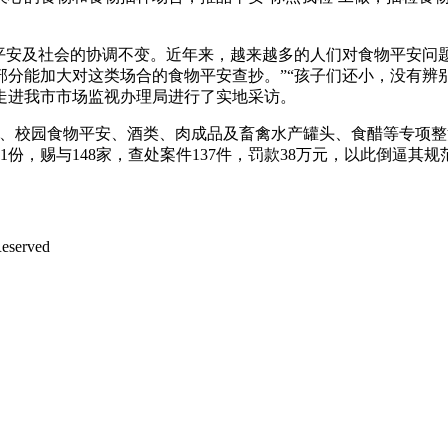
。
安及社会的协调不变。近年来，越来越多的人们对食物平安问题
分能加大对这类场合的食物平安查抄。”“孩子们还小，没有辨
走进我市市场监视办理局进行了实地采访。
校园食物平安、酒类、肉成品及畜禽水产罐头、食醋等专项整
781份，赐与148家，查处案件137件，罚款38万元，以此倒
served